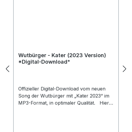
Wutbürger - Kater (2023 Version)
*Digital-Download*
Offizieller Digital-Download vom neuen
Song der Wutbürger mit „Kater 2023“ im
MP3-Format, in optimaler Qualität. Hier
bieten wir dir das Album als >>>Förderer
-oder Unterstützer<<< zum Download an!
Mit jedem Kauf werden die arbeiten an
neuen Liedern sowie Videos Unterstützt.