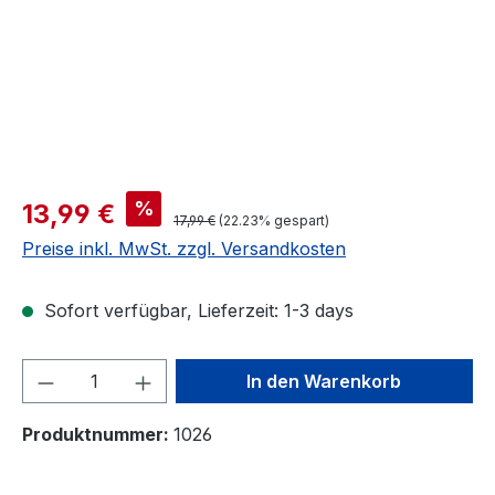
Verkaufspreis:
%
13,99 €
Regulärer Preis:
17,99 €
(22.23% gespart)
Preise inkl. MwSt. zzgl. Versandkosten
Sofort verfügbar, Lieferzeit: 1-3 days
Produkt Anzahl: Gib den gewünschten We
In den Warenkorb
Produktnummer:
1026