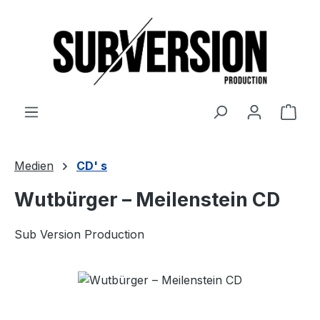
Zum Hauptinhalt springen
Ware
Medien
CD' s
Wutbürger – Meilenstein CD
Sub Version Production
Bildergalerie überspringen