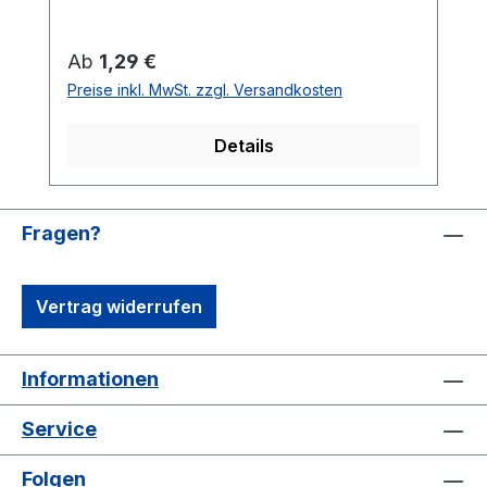
***Der Download ist nach dem Kauf
sofort im Kundenkonto verfügbar***
Regulärer Preis:
Ab
1,29 €
Preise inkl. MwSt. zzgl. Versandkosten
Details
Fragen?
Vertrag widerrufen
Informationen
Service
Folgen