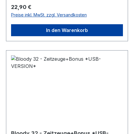
mit dem Album „Lockdown+Bonus“ im Mp3
Regulärer Preis:
22,90 €
Format mit bester digitaler Klangqualität, in einer
Preise inkl. MwSt. zzgl. Versandkosten
passenden, sehr schicken USB-Box mit Einleger.
In den Warenkorb
Bloody 32 - Zeitzeuge+Bonus *USB-