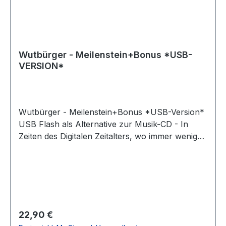
Wutbürger - Meilenstein+Bonus *USB-
VERSION*
Wutbürger - Meilenstein+Bonus *USB-Version*
USB Flash als Alternative zur Musik-CD - In
Zeiten des Digitalen Zeitalters, wo immer weniger
Autos ein Cd-Laufwerk besitzen oder kaum
noch jemand einen Cd-Spieler daheim stehen
hat, bringen wir einen wichtigen Baustein für die
Digitale Musikdistribution an den Markt. Der mit
Lasergravur versehende Memorystick, bespielt
mit dem Album „Meilenstein+Bonus“ im Mp3
Regulärer Preis:
22,90 €
Format mit bester digitaler Klangqualität, in einer