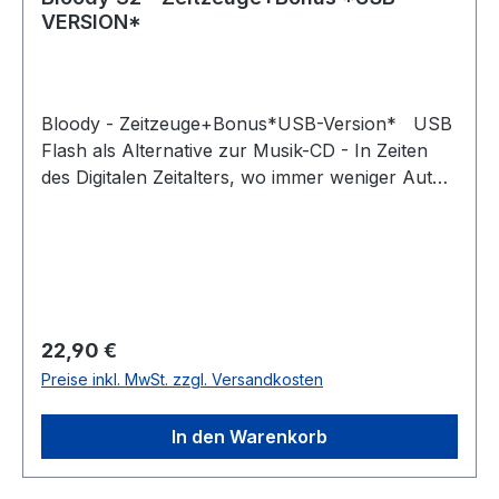
VERSION*
Bloody - Zeitzeuge+Bonus*USB-Version* USB
Flash als Alternative zur Musik-CD - In Zeiten
des Digitalen Zeitalters, wo immer weniger Autos
ein Cd-Laufwerk besitzen oder kaum noch
jemand einen Cd-Spieler daheim stehen hat,
bringen wir einen wichtigen Baustein für die
Digitale Musikdistribution an den Markt. Der mit
Lasergravur versehende Memorystick, bespielt
mit dem Album „Zeitzeuge+Bonus“ im Mp3
Regulärer Preis:
22,90 €
Format mit bester digitaler Klangqualität, in einer
Preise inkl. MwSt. zzgl. Versandkosten
passenden, sehr schicken USB-Box mit Einleger.
In den Warenkorb