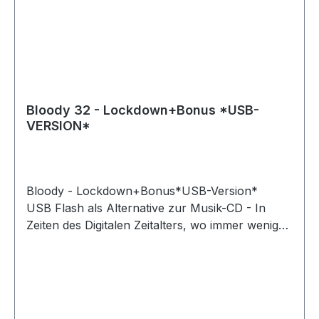
FEAT. BLOODY32 //Exklusiv 14. DAS IST COOL
15. NIEMALS WIEDER KLEIN 16.WENN DER
MOND SCHEINT FEAT. REECE 17. KÖNIGIN 18.
HINGABE 19.KRAFT UNSERER AHNEN FEAT.
CHRIS ARES //Exklusiv
Bloody 32 - Lockdown+Bonus *USB-
VERSION*
Bloody - Lockdown+Bonus*USB-Version*
USB Flash als Alternative zur Musik-CD - In
Zeiten des Digitalen Zeitalters, wo immer weniger
Autos ein Cd-Laufwerk besitzen oder kaum
noch jemand einen Cd-Spieler daheim stehen
hat, bringen wir einen wichtigen Baustein für die
Digitale Musikdistribution an den Markt. Der mit
Lasergravur versehende Memorystick, bespielt