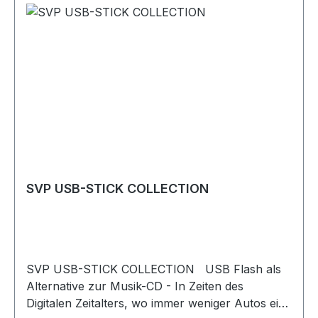
„Weitverzweigt“ – absolut kein Vorbeikommen.
abwechslungsreiche und eingängige Produktion.
Klare Kaufempfehlung!
FAZIT: Klare Kaufempfehlung!
SVP USB-STICK COLLECTION
SVP USB-STICK COLLECTION USB Flash als
Alternative zur Musik-CD - In Zeiten des
Digitalen Zeitalters, wo immer weniger Autos ein