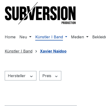
m Hauptinhalt springen
Zur Suche springen
Zur Hauptnavigation springen
Home
Neu
Künstler I Band
Medien
Beklei
Künstler I Band
Xavier Naidoo
Hersteller
Preis