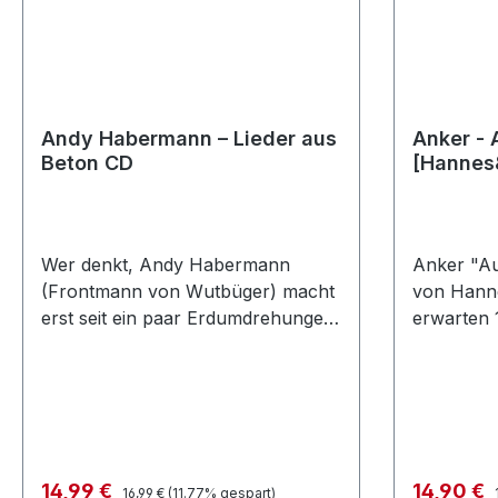
HINGABE
AHNEN F
//Exklusi
Unentschl
Andy Habermann – Lieder aus
Anker - 
Beton CD
[Hannes
Wer denkt, Andy Habermann
Anker "Au
(Frontmann von Wutbüger) macht
von Hann
erst seit ein paar Erdumdrehungen
erwarten 1
Musik, der irrt! Seit ziemlich genau
das Leben
25 Jahren befindet sich Andy
abschalte
Habermann auf einer
Werte des
musikalischen Reise zwischen den
Laune Mus
Brettern, die die Welt bedeuten und
kernigen
diversen Tonstudios. Erstmals
Aussagen
Regulärer Preis:
Verkaufspreis:
Verkaufsp
14,99 €
14,90 €
16,99 €
(11.77% gespart)