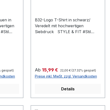
uen in
B32-Logo T-Shirt in schwarz/
wertigen
Veredelt mit hochwertigen
#Stil
Siebdruck STYLE & FIT #Stil
/Passform Populäre zeitgemäße
nheit
Passform #fürjedegelegenheit
ssform
Schlauchförmiger Schnitt
pstrick
#bewegungsfreiheit Schmaler
e
Kragen aus Rippstrick für einen
e
modernen Look #uptodate
Regulärer Preis:
Verkaufspreis:
Ab
15,99 €
 gespart)
22,00 €
(27.32% gespart)
#Qualität /Griffigkeit Gefertigt aus
sandkosten
Preise inkl. MwSt. zzgl. Versandkosten
100 % Baumwolle
#angenehmestragegefühl #Oeko-
Details
Tex100 Strapazierfähiger Stoff,
l #Oeko-
weiche Qualität
Stoff,
#RINGGESPONNEN Schwerer
Stoff 185 g/m²