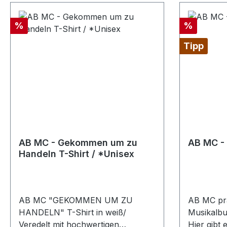
Rabatt
Rabatt
%
%
Tipp
AB MC - Gekommen um zu
AB MC - 
Handeln T-Shirt / *Unisex
AB MC "GEKOMMEN UM ZU
AB MC prä
HANDELN" T-Shirt in weiß/
Musikalb
Veredelt mit hochwertigen
Hier gibt 