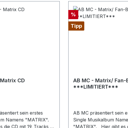
Rabatt
%
Tipp
Matrix CD
AB MC - Matrix/ Fan-
***LIMITIERT***
sentiert sein erstes
AB MC präsentiert sein e
um Namens "MATRIX".
Single Musikalbum Nam
es die CD mit 19. Tracks &
"MATRIX". Hier gibt es das auf