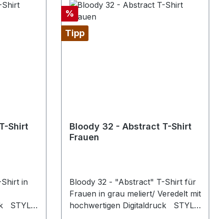
Rabatt
%
Tipp
T-Shirt
Bloody 32 - Abstract T-Shirt
Frauen
Shirt in
Bloody 32 - "Abstract" T-Shirt für
Frauen in grau meliert/ Veredelt mit
uck STYLE
hochwertigen Digitaldruck STYLE
& FIT #Stil /Passform Populäre