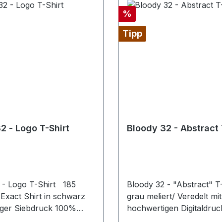
NEN Schwerer
#RINGGESPONNEN Schwerer
Rabatt
%
Stoff 185 g/m²
Stoff 185 g/m²
Tipp
Bloody 32 - Logo T-Shirt
Bloody 32 - Abstract 
 - Logo T-Shirt 185
Bloody 32 - "Abstract" T-
Exact Shirt in schwarz
grau meliert/ Veredelt mit
ger Siebdruck 100%
hochwertigen Digitaldr
e, ringgesponnenes
& FIT #Stil /Passform Populäre