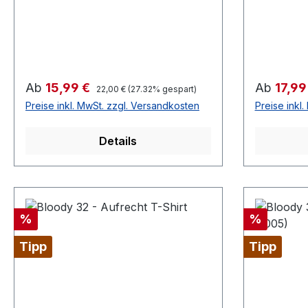
#fürjedegelegenheit
Jersey
Schlauchförmiger Schnitt
#bewegungsfreiheit Schmaler
Kragen aus Rippstrick für einen
modernen Look #uptodate
Regulärer Preis:
Verkaufspreis:
Verkaufsp
Ab
15,99 €
Ab
17,99
22,00 €
(27.32% gespart)
#Qualität /Griffigkeit Gefertigt aus
Preise inkl. MwSt. zzgl. Versandkosten
Preise inkl
100 % Baumwolle
#angenehmestragegefühl #Oeko-
Details
Tex100 Strapazierfähiger Stoff,
weiche Qualität
#RINGGESPONNEN Schwerer
Stoff 185 g/m²
Rabatt
Rabatt
%
%
Tipp
Tipp