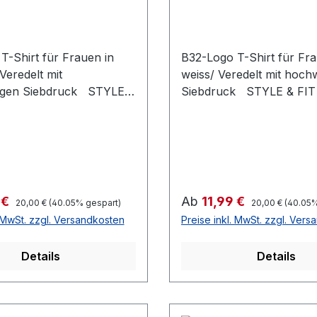
T-Shirt für Frauen in
B32-Logo T-Shirt für Fra
Veredelt mit
weiss/ Veredelt mit hoch
igen Siebdruck STYLE &
Siebdruck STYLE & FIT 
sform Populäre
/Passform Populäre zeitgemäße
ße Passform
Passform #fürjedegelege
elegenheit Seitennähte
Seitennähte #femininepa
epassform Schmaler
Schmaler Kragen aus Rip
 Rippstrick unterstreicht
unterstreicht die modern
ne Kragenöffnung
Kragenöffnung #uptodat
Regulärer Preis:
Regulärer Preis:
reis:
Verkaufspreis:
 €
Ab
11,99 €
20,00 €
(40.05% gespart)
20,00 €
(40.05%
e Superbequeme Länge
Superbequeme Länge
. MwSt. zzgl. Versandkosten
Preise inkl. MwSt. zzgl. Ver
heit #Qualität
#bewegungsfreiheit #Qualität
 %
/Griffigkeit Gefertigt aus 100 %
Details
Details
e
Baumwolle
mestragegefühl #Oeko-
#angenehmestragegefüh
apazierfähiger Stoff,
Tex100 Strapazierfähiger 
lität
weiche Qualität