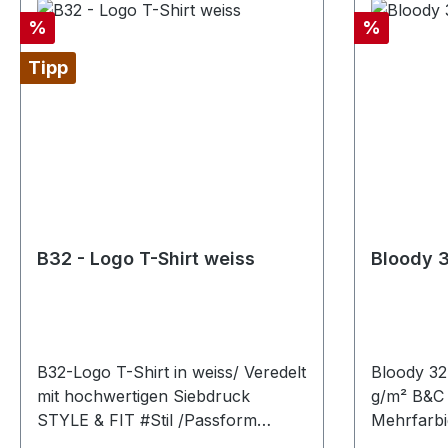
Comicverlag Gute Festivals /
#RINGGESPON
Rabatt
Rabatt
%
%
schlechte Festivals – Kunst und
Propaganda und noch einiges
Tipp
mehr… *Ruhig mal antesten,
hochwertiges Magazin von
Patrioten für Patrioten*
B32 - Logo T-Shirt weiss
B32-Logo T-Shirt in weiss/ Veredelt
Bloody 32
mit hochwertigen Siebdruck
g/m² B&C 
STYLE & FIT #Stil /Passform
Mehrfarbi
Populäre zeitgemäße Passform
Baumwoll