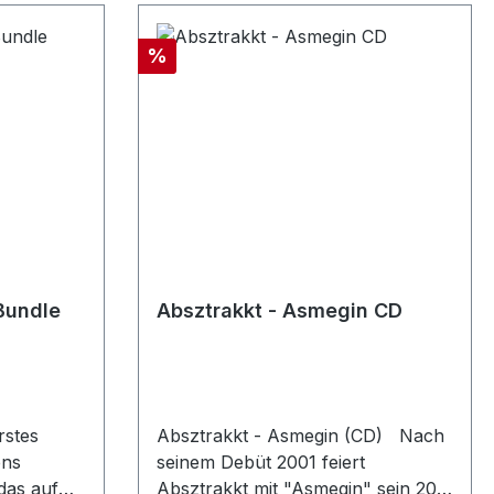
Rabatt
%
Bundle
Absztrakkt - Asmegin CD
rstes
Absztrakkt - Asmegin (CD) Nach
ens
seinem Debüt 2001 feiert
Absztrakkt mit "Asmegin" sein 20