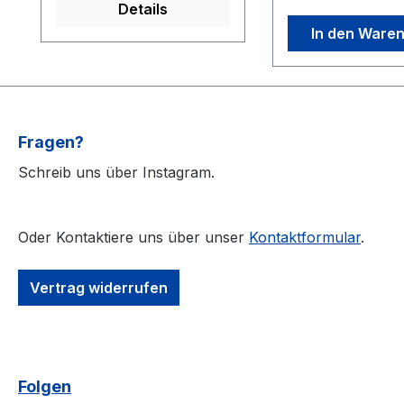
Details
drücken ins Gehör und
Land fegt, so ro
In den Ware
dürften schnell Gefallen
Andy und seine
finden. Ein weiteres und
Wutbürger alles
damit absolutes Highlight
was ihnen in die
- Neben dem ohnehin
kommt. Und ste
schon neu eingespielt -
dabei den Feinde
Fragen?
und abgemischten Titel
neu ab. Getreu 
„Mörder“ gibt es
Motto: Wer nicht
Schreib uns über Instagram.
zusätzlich einen
ist, ist gegen uns
komplett neu
Gepäck, markan
aufgebauten Remix, bei
aus dem Munde
Oder Kontaktiere uns über unser
Kontaktformular
.
welchen kein anderer als
Habermanns gepa
Bloody32 aus Cottbus
feinstem Deutsc
Vertrag widerrufen
mitmischt. Knackiger
auf überwiegend 
Beat mit „fetten“ Lines
und systemkritis
von Bloody und kernigen
Zeilen, welche s
Riffs mit Andy im Refrain.
manche Gutmen
Folgen
Zwei verschiedene Stile
den Schaum ins