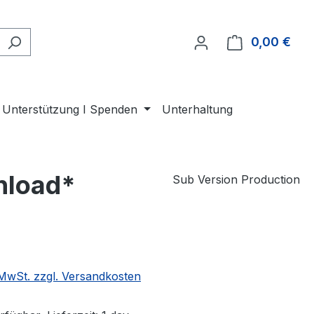
0,00 €
Ware
Unterstützung I Spenden
Unterhaltung
nload*
Sub Version Production
eis:
. MwSt. zzgl. Versandkosten