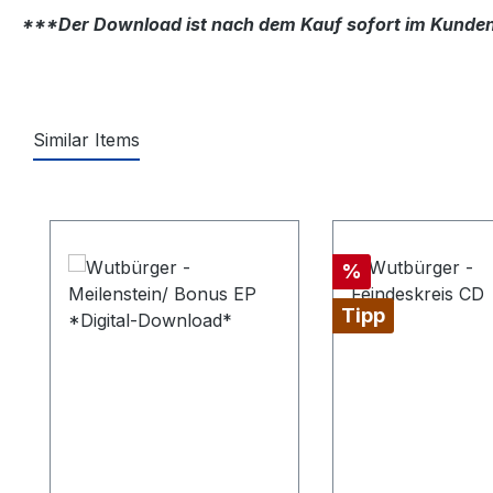
***Der Download ist nach dem Kauf sofort im Kunde
Similar Items
Produktgalerie überspringen
Rabatt
%
Tipp