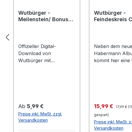
Wutbürger -
Wutbürger -
Meilenstein/ Bonus
Feindeskreis 
EP *Digital-
Download*
Offizieller Digital-
Neben dem neu
Download von
Habermann Alb
Wutbürger mit
kommt hier eine 
„Meilenstein Bonus“ im
musikalische Dar
MP3-Format. Hier
Habermanns: Wu
bieten wir dir die EP als
- Feindeskreis
>>>Förderer -oder
Erschienen bei
Unterstützer<<< zum
©Sub:Version
Download an! Hier fünf
Production Wut
Regulärer
Regulärer Preis:
Verkaufspreis:
Ab
5,99 €
15,99 €
17,99 €
(1
neu eingespielte und
greifen wieder a
Preise inkl. MwSt. zzgl.
gespart)
sauber abgemischte
nächste Stein, di
Versandkosten
Preise inkl. MwSt. z
Lieder wie „Wer seid Ihr“
nächste Meile – 
Versandkosten
oder Ich will ins Licht“
Feuerwalze, die 