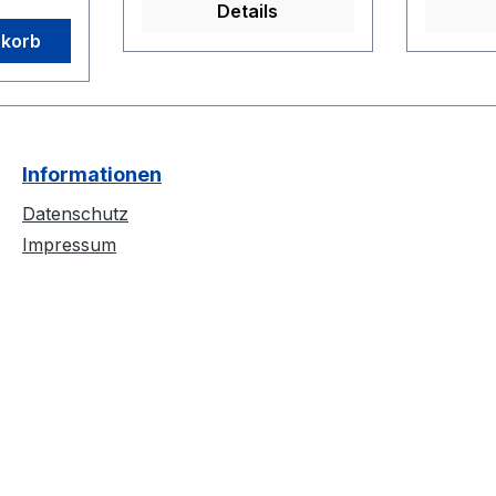
Details
cken
Gehör und dürften
***Der 
nkorb
schnell Gefallen finden.
nach de
 weg,
Weitere Höhepunkte sind
Kunden
 Quere
die Dampframme „Exil“,
verfügb
cken
das emotionale „Foto“,
skreis
oder die Akustikballade,
Informationen
dem
bei der Julia Juls als
 für uns
Gast mitwirkt, welche
Datenschutz
!Im
den Longplayer
Impressum
te Reime
majestätisch beschließt.
Doch damit haben die
art mit
Jungs ihr Pulver noch
hrock
längst nicht
sozial-
verschossen. Ein
chen
weiteres und damit
o
absolutes Highlight -
schen
Neben dem ohnehin
 Maul
schon neu eingespielt -