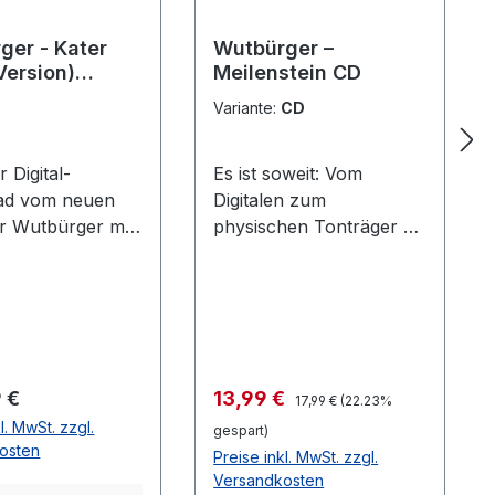
ger - Kater
Wutbürger –
Version)
Meilenstein CD
al-Download*
Variante:
CD
er Digital-
Es ist soweit: Vom
ad vom neuen
Digitalen zum
r Wutbürger mit
physischen Tonträger -
2023“ im MP3-
Meilenstein+Bonus ist
in optimaler
da! Wutbürger setzen
. Hier bieten wir
mit ihrem ersten Studio-
 Album
Longplayer da an, wo
Förderer -oder
der sogenannte
ützer<<< zum
Mainstream seine
Regulärer Preis:
er Preis:
Verkaufspreis:
9 €
13,99 €
17,99 €
(22.23%
d an! Mit jedem
Objektivität Schon lange
l. MwSt. zzgl.
gespart)
rden die arbeiten
verloren hat! Mit
osten
Preise inkl. MwSt. zzgl.
n Liedern sowie
dramatisch
Versandkosten
Unterstützt.
anschwellender Ansage