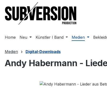
m Hauptinhalt springen
Zur Suche springen
Zur Hauptnavigation springen
Home
Neu
Künstler I Band
Medien
Beklei
Medien
Digital-Downloads
Andy Habermann - Liede
Bildergalerie überspringen