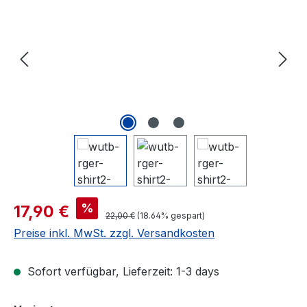
Verkaufspreis:
%
17,90 €
Regulärer Preis:
22,00 €
(18.64% gespart)
Preise inkl. MwSt. zzgl. Versandkosten
Sofort verfügbar, Lieferzeit: 1-3 days