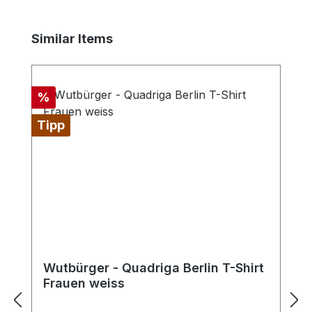
Produktgalerie überspringen
Similar Items
Rabatt
%
Tipp
Wutbürger - Quadriga Berlin T-Shirt
Frauen weiss