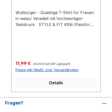
Wutbürger - Quadriga T-Shirt für Frauen
in weiss/ Veredelt mit hochwertigen
Siebdruck STYLE & FIT #Stil /Passform
Populäre zeitgemäße Passform
#fürjedegelegenheit Seitennähte
#femininepassform Schmaler Kragen aus
Rippstrick unterstreicht die moderne
Kragenöffnung #uptodate Superbequeme
Länge #bewegungsfreiheit #Qualität
Regulärer Preis:
Verkaufspreis:
11,99 €
20,00 €
(40.05% gespart)
/Griffigkeit Gefertigt aus 100 % Baumwolle
Preise inkl. MwSt. zzgl. Versandkosten
#angenehmestragegefühl #Oeko-Tex100
Strapazierfähiger Stoff, weiche Qualität
Details
#RINGGESPONNEN Schwerer Stoff 185
g/m²
Fragen?