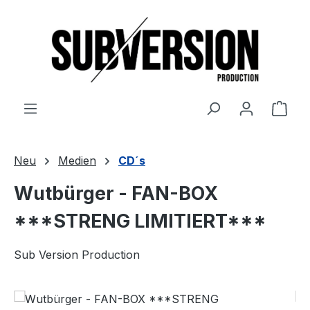
Zum Hauptinhalt springen
Ware
Neu
Medien
CD´s
Wutbürger - FAN-BOX
***STRENG LIMITIERT***
Sub Version Production
Bildergalerie überspringen