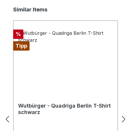
Produktgalerie überspringen
Similar Items
Rabatt
%
Tipp
Wutbürger - Quadriga Berlin T-Shirt
schwarz