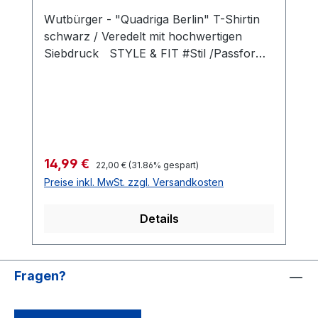
Wutbürger - "Quadriga Berlin" T-Shirtin
schwarz / Veredelt mit hochwertigen
Siebdruck STYLE & FIT #Stil /Passform
Populäre zeitgemäße Passform
#fürjedegelegenheit Schlauchförmiger
Schnitt #bewegungsfreiheit Schmaler
Kragen aus Rippstrick für einen modernen
Look #uptodate #Qualität /Griffigkeit
Gefertigt aus 100 % Baumwolle
Regulärer Preis:
Verkaufspreis:
14,99 €
22,00 €
(31.86% gespart)
#angenehmestragegefühl #Oeko-Tex100
Preise inkl. MwSt. zzgl. Versandkosten
Strapazierfähiger Stoff, weiche Qualität
#RINGGESPONNEN Schwerer Stoff 185
Details
g/m²
Fragen?