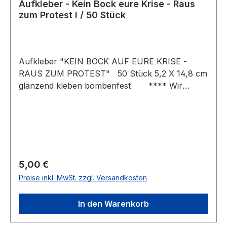
Aufkleber - Kein Bock eure Krise - Raus
zum Protest I / 50 Stück
Aufkleber "KEIN BOCK AUF EURE KRISE -
RAUS ZUM PROTEST" 50 Stück 5,2 X 14,8 cm
glänzend kleben bombenfest **** Wir
weisen darauf hin, dass die von uns vertriebenen
Aufkleber ausschließlich zur Verwendung an
eigenem Eigentum vorgesehen sind. Das
Anbringen von Aufklebern an fremdem
Eigentum stellt eine rechtswidrige Handlung bzw.
eine Straftat (§ 303 StGB, Sachbeschädigung)
Regulärer Preis:
5,00 €
dar. Wir übernehmen keine Verantwortung für
Preise inkl. MwSt. zzgl. Versandkosten
widerrechtliche Verwendungen unserer
Aufkleber. § 303 Sachbeschädigung(1) Wer
In den Warenkorb
rechtswidrig eine fremde Sache beschädigt oder
zerstört, wird mit Freiheitsstrafe bis zu zwei