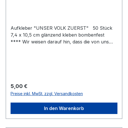
Aufkleber "UNSER VOLK ZUERST" 50 Stück
7,4 x 10,5 cm glänzend kleben bombenfest
**** Wir weisen darauf hin, dass die von uns
vertriebenen Aufkleber ausschließlich zur
Verwendung an eigenem Eigentum vorgesehen
sind. Das Anbringen von Aufklebern an
fremdem Eigentum stellt eine rechtswidrige
Handlung bzw. eine Straftat (§ 303 StGB,
Sachbeschädigung) dar. Wir übernehmen keine
Regulärer Preis:
5,00 €
Verantwortung für widerrechtliche
Preise inkl. MwSt. zzgl. Versandkosten
Verwendungen unserer Aufkleber. § 303
Sachbeschädigung(1) Wer rechtswidrig eine
In den Warenkorb
fremde Sache beschädigt oder zerstört, wird mit
Freiheitsstrafe bis zu zwei Jahren oder mit
Geldstrafe bestraft.(2) Ebenso wird bestraft, wer