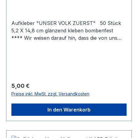
Aufkleber "UNSER VOLK ZUERST" 50 Stück
5,2 X 14,8 cm glänzend kleben bombenfest
**** Wir weisen darauf hin, dass die von uns
vertriebenen Aufkleber ausschließlich zur
Verwendung an eigenem Eigentum vorgesehen
sind. Das Anbringen von Aufklebern an
fremdem Eigentum stellt eine rechtswidrige
Handlung bzw. eine Straftat (§ 303 StGB,
Sachbeschädigung) dar. Wir übernehmen keine
Regulärer Preis:
5,00 €
Verantwortung für widerrechtliche
Preise inkl. MwSt. zzgl. Versandkosten
Verwendungen unserer Aufkleber. § 303
Sachbeschädigung(1) Wer rechtswidrig eine
In den Warenkorb
fremde Sache beschädigt oder zerstört, wird mit
Freiheitsstrafe bis zu zwei Jahren oder mit
Geldstrafe bestraft.(2) Ebenso wird bestraft, wer
unbefugt das Erscheinungsbild einer fremden