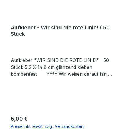
Aufkleber - Wir sind die rote Linie! / 50
Stück
Aufkleber "WIR SIND DIE ROTE LINIE!" 50
Stück 5,2 X 14,8 cm glänzend kleben
bombenfest **** Wir weisen darauf hin,
dass die von uns vertriebenen Aufkleber
ausschließlich zur Verwendung an eigenem
Eigentum vorgesehen sind. Das Anbringen von
Aufklebern an fremdem Eigentum stellt eine
rechtswidrige Handlung bzw. eine Straftat (§ 303
StGB, Sachbeschädigung) dar. Wir übernehmen
Regulärer Preis:
5,00 €
keine Verantwortung für widerrechtliche
Preise inkl. MwSt. zzgl. Versandkosten