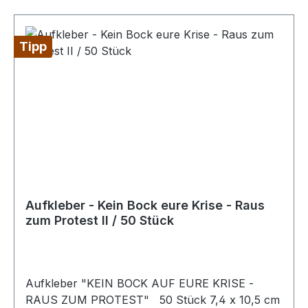
Jahren oder mit Geldstrafe bestraft.(2) Ebenso
wird bestraft, wer unbefugt das Erscheinungsbild
einer fremden Sache nicht nur unerheblich und
Tipp
nicht nur vorübergehend verändert.
Aufkleber - Kein Bock eure Krise - Raus
zum Protest II / 50 Stück
Aufkleber "KEIN BOCK AUF EURE KRISE -
RAUS ZUM PROTEST" 50 Stück 7,4 x 10,5 cm