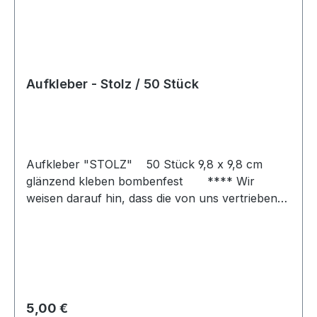
Aufkleber - Stolz / 50 Stück
Aufkleber "STOLZ" 50 Stück 9,8 x 9,8 cm
glänzend kleben bombenfest **** Wir
weisen darauf hin, dass die von uns vertriebenen
Aufkleber ausschließlich zur Verwendung an
eigenem Eigentum vorgesehen sind. Das
Anbringen von Aufklebern an fremdem
Eigentum stellt eine rechtswidrige Handlung bzw.
eine Straftat (§ 303 StGB, Sachbeschädigung)
dar. Wir übernehmen keine Verantwortung für
Regulärer Preis:
5,00 €