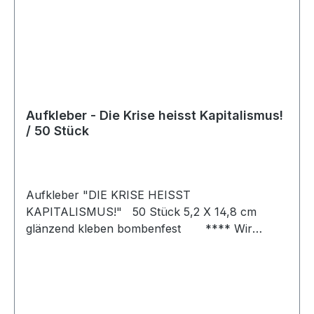
Aufkleber - Die Krise heisst Kapitalismus!
/ 50 Stück
Aufkleber "DIE KRISE HEISST
KAPITALISMUS!" 50 Stück 5,2 X 14,8 cm
glänzend kleben bombenfest **** Wir
weisen darauf hin, dass die von uns vertriebenen
Aufkleber ausschließlich zur Verwendung an
eigenem Eigentum vorgesehen sind. Das
Anbringen von Aufklebern an fremdem
Eigentum stellt eine rechtswidrige Handlung bzw.