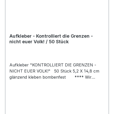
Aufkleber - Kontrolliert die Grenzen -
nicht euer Volk! / 50 Stück
Aufkleber "KONTROLLIERT DIE GRENZEN -
NICHT EUER VOLK!" 50 Stück 5,2 X 14,8 cm
glänzend kleben bombenfest **** Wir
weisen darauf hin, dass die von uns vertriebenen
Aufkleber ausschließlich zur Verwendung an
eigenem Eigentum vorgesehen sind. Das
Anbringen von Aufklebern an fremdem
Eigentum stellt eine rechtswidrige Handlung bzw.
eine Straftat (§ 303 StGB, Sachbeschädigung)