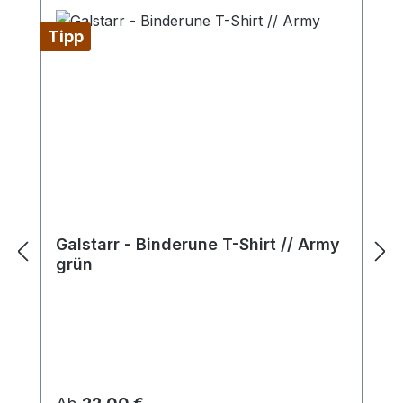
Produktgalerie überspringen
Tipp
Galstarr - Binderune T-Shirt // Army
grün
Regulärer Preis: