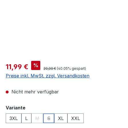
Verkaufspreis:
%
11,99 €
Regulärer Preis:
20,00 €
(40.05% gespart)
Preise inkl. MwSt. zzgl. Versandkosten
Nicht mehr verfügbar
auswählen
Variante
3XL
L
M
S
XL
XXL
(Diese Option ist zurzeit nicht verfügbar.)
(Diese Option ist zurzeit nicht verfügbar.)