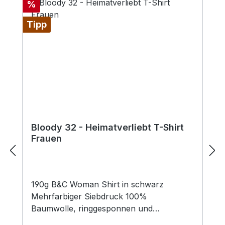
Rabatt
%
Tipp
Bloody 32 - Heimatverliebt T-Shirt
Frauen
190g B&C Woman Shirt in schwarz
Mehrfarbiger Siebdruck 100%
Baumwolle, ringgesponnen und
einlaufvorbehandelt Single Jersey