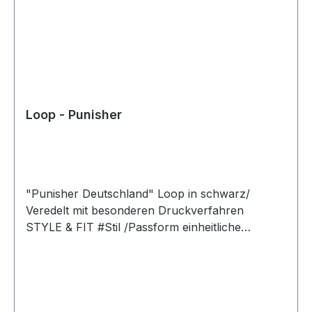
Loop - Punisher
"Punisher Deutschland" Loop in schwarz/
Veredelt mit besonderen Druckverfahren
STYLE & FIT #Stil /Passform einheitliche
zeitgemäße Passform #fürjedegelegenheit
nahtlos #unisex #Qualität /Griffigkeit Gefertigt
aus 100 % Polyester #angenehmestragegefühl
Strapazierfähiger Stoff, weiche Qualität