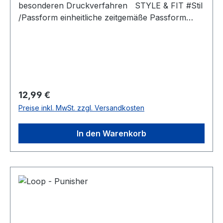
besonderen Druckverfahren STYLE & FIT #Stil
/Passform einheitliche zeitgemäße Passform
#fürjedegelegenheit nahtlos #unisex #Qualität
/Griffigkeit Gefertigt aus 100 % Polyester
#angenehmestragegefühl Strapazierfähiger
Stoff, weiche Qualität
Regulärer Preis:
12,99 €
Preise inkl. MwSt. zzgl. Versandkosten
In den Warenkorb