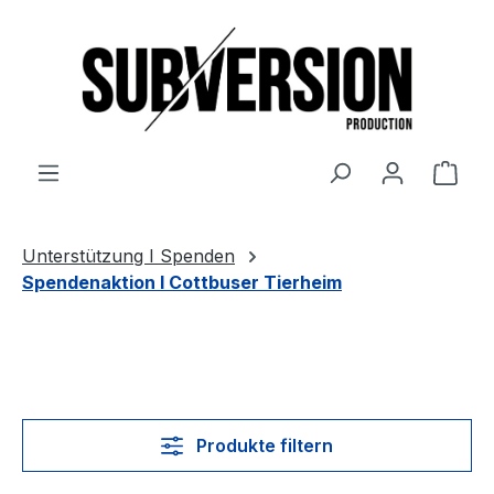
Zum Hauptinhalt springen
Ware
Unterstützung I Spenden
Spendenaktion I Cottbuser Tierheim
Produkte filtern