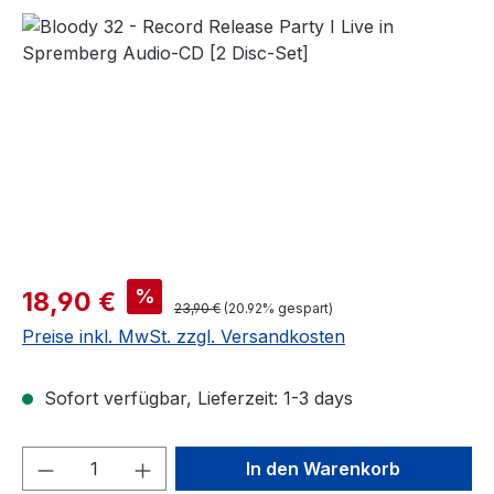
Bildergalerie überspringen
Verkaufspreis:
%
18,90 €
Regulärer Preis:
23,90 €
(20.92% gespart)
Preise inkl. MwSt. zzgl. Versandkosten
Sofort verfügbar, Lieferzeit: 1-3 days
Produkt Anzahl: Gib den gewünschten We
In den Warenkorb