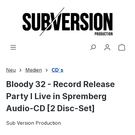
Zum Hauptinhalt springen
Ware
Neu
Medien
CD´s
Bloody 32 - Record Release
Party I Live in Spremberg
Audio-CD [2 Disc-Set]
Sub Version Production