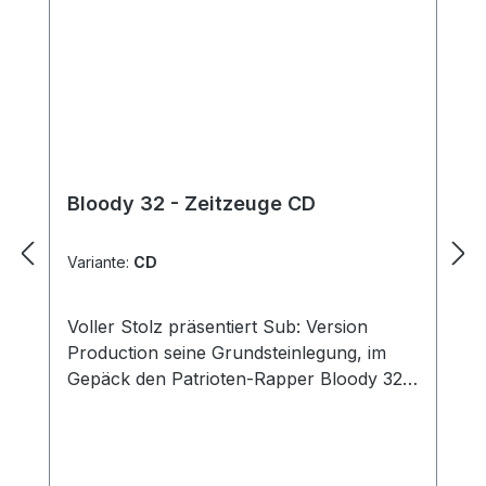
Bloody 32 - Zeitzeuge CD
Variante:
CD
Voller Stolz präsentiert Sub: Version
Production seine Grundsteinlegung, im
Gepäck den Patrioten-Rapper Bloody 32
mit seinem ersten gepressten Silberling
„Zeitzeuge“!Rap für stolze Deutsche - Auf
knapp 50 Minuten in 14 Songs
transportiert der Cottbuser seine