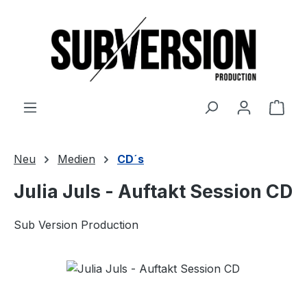
Zum Hauptinhalt springen
Ware
Neu
Medien
CD´s
Julia Juls - Auftakt Session CD
Sub Version Production
Bildergalerie überspringen