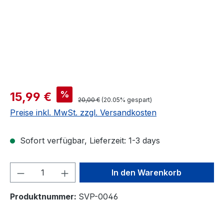
Verkaufspreis:
%
15,99 €
Regulärer Preis:
20,00 €
(20.05% gespart)
Preise inkl. MwSt. zzgl. Versandkosten
Sofort verfügbar, Lieferzeit: 1-3 days
Produkt Anzahl: Gib den gewünschten We
In den Warenkorb
Produktnummer:
SVP-0046