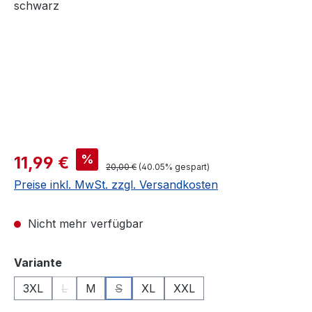
Verkaufspreis:
%
11,99 €
Regulärer Preis:
20,00 €
(40.05% gespart)
Preise inkl. MwSt. zzgl. Versandkosten
Nicht mehr verfügbar
auswählen
Variante
3XL
L
M
S
XL
XXL
(Diese Option ist zurzeit nicht verfügbar.)
(Diese Option ist zurzeit nicht verfügbar.)