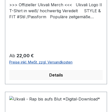
>>> Offizieller Ukvali Merch <<< Ukvali Logo II
T-Shirt in weiß/ hochwertig Veredelt STYLE &
FIT #Stil /Passform Populäre zeitgemäße
Passform #fürjedegelegenheit Schlauchförmiger
Schnitt #bewegungsfreiheit Schmaler Kragen
aus Rippstrick für einen modernen Look
#uptodate #unisex #Qualität /Griffigkeit Gefertigt
aus 100 % Baumwolle #angenehmestragegefühl
#Oeko-Tex100 Strapazierfähiger Stoff, weiche
Regulärer Preis:
Ab
22,00 €
Qualität #RINGGESPONNEN Schwerer Stoff 190
Preise inkl. MwSt. zzgl. Versandkosten
g/m²
Details