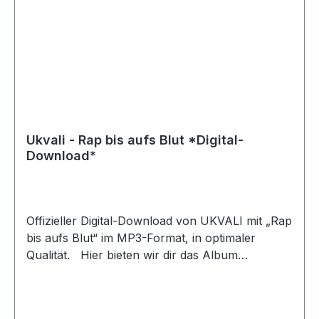
Ukvali - Rap bis aufs Blut *Digital-
Download*
Offizieller Digital-Download von UKVALI mit „Rap
bis aufs Blut“ im MP3-Format, in optimaler
Qualität. Hier bieten wir dir das Album
als >>>Förderer -oder Unterstützer<<< zum
Download an! Der Download beinhaltet die 18.
Tracks des physischen Tonträgers - Exklusiv nur