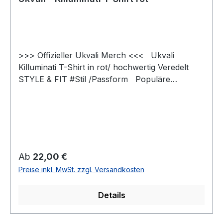
>>> Offizieller Ukvali Merch <<< Ukvali
Killuminati T-Shirt in rot/ hochwertig Veredelt
STYLE & FIT #Stil /Passform Populäre
zeitgemäße Passform #fürjedegelegenheit
Schlauchförmiger Schnitt #bewegungsfreiheit
Schmaler Kragen aus Rippstrick für einen
modernen Look #uptodate #unisex #Qualität
/Griffigkeit Gefertigt aus 100 % Baumwolle
#angenehmestragegefühl #Oeko-Tex100
Regulärer Preis:
Ab
22,00 €
Strapazierfähiger Stoff, weiche Qualität
Preise inkl. MwSt. zzgl. Versandkosten
#RINGGESPONNEN Schwerer Stoff 190 g/m²
Details