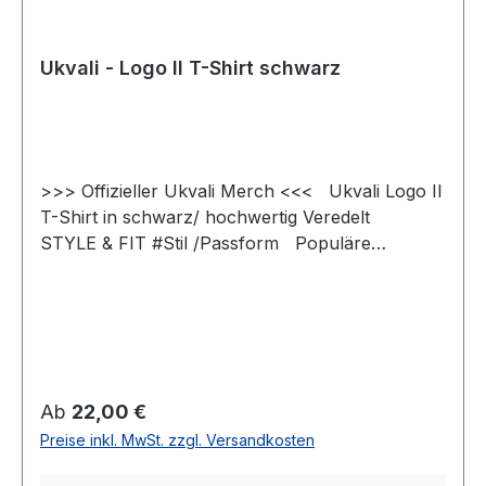
Ukvali - Logo II T-Shirt schwarz
>>> Offizieller Ukvali Merch <<< Ukvali Logo II
T-Shirt in schwarz/ hochwertig Veredelt
STYLE & FIT #Stil /Passform Populäre
zeitgemäße Passform #fürjedegelegenheit
Schlauchförmiger Schnitt #bewegungsfreiheit
Schmaler Kragen aus Rippstrick für einen
modernen Look #uptodate #unisex #Qualität
/Griffigkeit Gefertigt aus 100 % Baumwolle
#angenehmestragegefühl #Oeko-Tex100
Regulärer Preis:
Ab
22,00 €
Strapazierfähiger Stoff, weiche Qualität
Preise inkl. MwSt. zzgl. Versandkosten
#RINGGESPONNEN Schwerer Stoff 190 g/m²