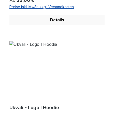
Ab
22,00 €
Strapazierfähiger Stoff, weiche Qualität
Preise inkl. MwSt. zzgl. Versandkosten
#RINGGESPONNEN Schwerer Stoff 190 g/m²
Details
Ukvali - Logo I Hoodie