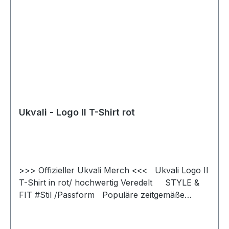
Ukvali - Logo II T-Shirt rot
>>> Offizieller Ukvali Merch <<< Ukvali Logo II
T-Shirt in rot/ hochwertig Veredelt STYLE &
FIT #Stil /Passform Populäre zeitgemäße
Passform #fürjedegelegenheit Schlauchförmiger
Schnitt #bewegungsfreiheit Schmaler Kragen