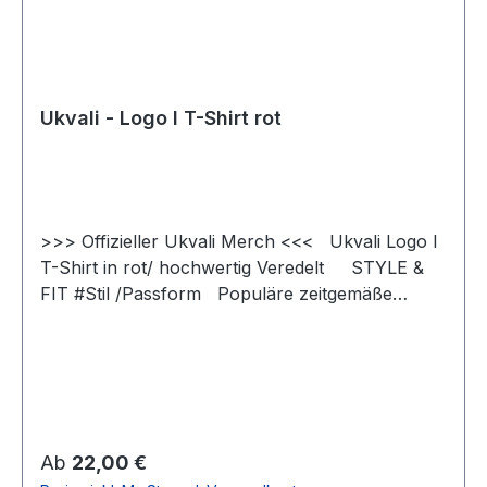
Ukvali - Logo I T-Shirt rot
>>> Offizieller Ukvali Merch <<< Ukvali Logo I
T-Shirt in rot/ hochwertig Veredelt STYLE &
FIT #Stil /Passform Populäre zeitgemäße
Passform #fürjedegelegenheit Schlauchförmiger
Schnitt #bewegungsfreiheit Schmaler Kragen
aus Rippstrick für einen modernen Look
#uptodate #unisex #Qualität /Griffigkeit Gefertigt
aus 100 % Baumwolle #angenehmestragegefühl
#Oeko-Tex100 Strapazierfähiger Stoff, weiche
Regulärer Preis:
Ab
22,00 €
Qualität #RINGGESPONNEN Schwerer Stoff 190