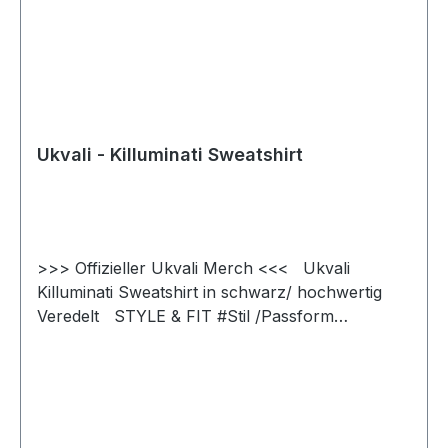
Ukvali - Killuminati Sweatshirt
>>> Offizieller Ukvali Merch <<< Ukvali
Killuminati Sweatshirt in schwarz/ hochwertig
Veredelt STYLE & FIT #Stil /Passform
Unverzichtbares klassisches Rundhals-
Sweatshirt, cleaner und minimalistischer Style
für jeden Anlass #fürjedegelegenheit Seitennähte
sorgen für einen optimalen Sitz und eine
maskuline Silhouette #tollepassform