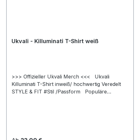
Ukvali - Killuminati T-Shirt weiß
>>> Offizieller Ukvali Merch <<< Ukvali
Killuminati T-Shirt inweiß/ hochwertig Veredelt
STYLE & FIT #Stil /Passform Populäre
zeitgemäße Passform #fürjedegelegenheit
Schlauchförmiger Schnitt #bewegungsfreiheit
Schmaler Kragen aus Rippstrick für einen
modernen Look #uptodate #unisex #Qualität
/Griffigkeit Gefertigt aus 100 % Baumwolle
#angenehmestragegefühl #Oeko-Tex100
Regulärer Preis: