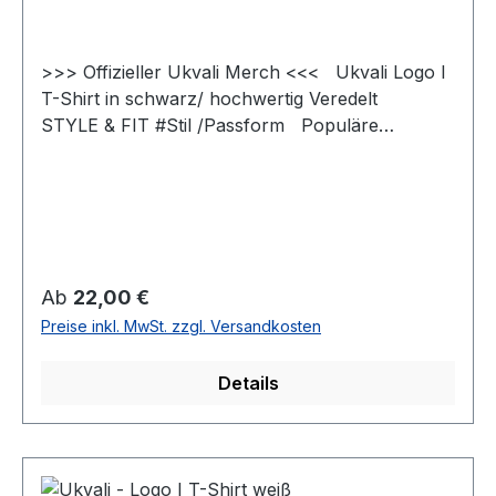
>>> Offizieller Ukvali Merch <<< Ukvali Logo I
T-Shirt in schwarz/ hochwertig Veredelt
STYLE & FIT #Stil /Passform Populäre
zeitgemäße Passform #fürjedegelegenheit
Schlauchförmiger Schnitt #bewegungsfreiheit
Schmaler Kragen aus Rippstrick für einen
modernen Look #uptodate #unisex #Qualität
/Griffigkeit Gefertigt aus 100 % Baumwolle
#angenehmestragegefühl #Oeko-Tex100
Regulärer Preis:
Ab
22,00 €
Strapazierfähiger Stoff, weiche Qualität
Preise inkl. MwSt. zzgl. Versandkosten
#RINGGESPONNEN Schwerer Stoff 190 g/m²
Details