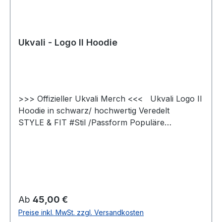
Ukvali - Logo II Hoodie
>>> Offizieller Ukvali Merch <<< Ukvali Logo II
Hoodie in schwarz/ hochwertig Veredelt
STYLE & FIT #Stil /Passform Populäre
zeitgemäße Passform #fürjedegelegenheit
Schlauchförmiger Schnitt #bewegungsfreiheit
Doppelt gelegte Kapuze mit Kordelzug &
aufgesetzte Kängurutasche für einen modernen
Look #uptodate #unisex #Qualität /Griffigkeit
Gefertigt aus 80 % Baumwolle, 20% Polyester
Regulärer Preis:
Ab
45,00 €
#angenehmestragegefühl #Oeko-Tex100 Die
Preise inkl. MwSt. zzgl. Versandkosten
Kombination aus glattem Stoff und einer weichen