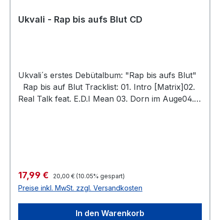
Ukvali - Rap bis aufs Blut CD
Ukvali´s erstes Debütalbum: "Rap bis aufs Blut"
Rap bis auf Blut Tracklist: 01. Intro [Matrix]02.
Real Talk feat. E.D.I Mean 03. Dorn im Auge04.
Revolutionary [Skit]05. Killuminati 5.006. Rap bis
aufs Blut feat. Ti Na07. Feuersturm08. Alte
Welt09. Erfolg feat. Cemo10. Killumination feat.
Young Noble11. Gedankenverbrecher feat. Kilez
More, Beatus & Yannick D.12.You Don´t Know
Me 13. Engel 14. Trau keinem Promi 15.
Regulärer Preis:
Verkaufspreis:
17,99 €
20,00 €
(10.05% gespart)
Schweigen der Lämmer feat. Oumen333 16.
Preise inkl. MwSt. zzgl. Versandkosten
Endzeit feat. Abyss 17. Killumination [RMX] 18.
Outro [Young Noble Skit] *PRODUZIERT
In den Warenkorb
VON: ONE NATION RECORDZ, 3. STOCK