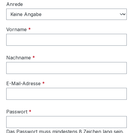
Persönliche Informationen
Anrede
Vorname
*
Nachname
*
E-Mail-Adresse
*
Passwort
*
Das Passwort muss mindestens 8 Zeichen lang sein.