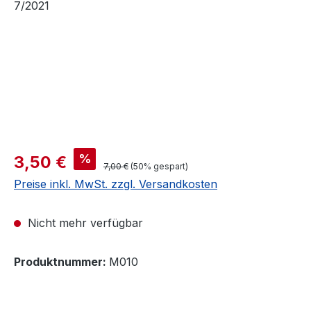
Verkaufspreis:
%
3,50 €
Regulärer Preis:
7,00 €
(50% gespart)
Preise inkl. MwSt. zzgl. Versandkosten
Nicht mehr verfügbar
Produktnummer:
M010