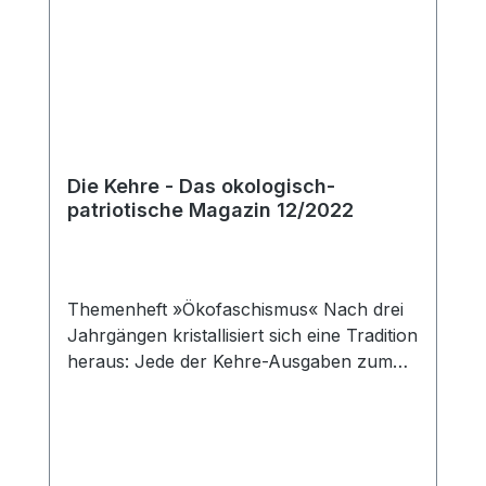
Die Kehre - Das okologisch-
patriotische Magazin 12/2022
Themenheft »Ökofaschismus« Nach drei
Jahrgängen kristallisiert sich eine Tradition
heraus: Jede der Kehre-Ausgaben zum
Ende eines Jahres beschäftigt sich mit
»heißen Eisen«. Diesmal widmen wir uns
dem Kampfbegriff »Ökofaschismus«. Was
steckt dahinter? Hat er überhaupt