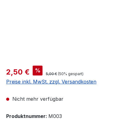
Verkaufspreis:
%
2,50 €
Regulärer Preis:
5,00 €
(50% gespart)
Preise inkl. MwSt. zzgl. Versandkosten
Nicht mehr verfügbar
Produktnummer:
M003