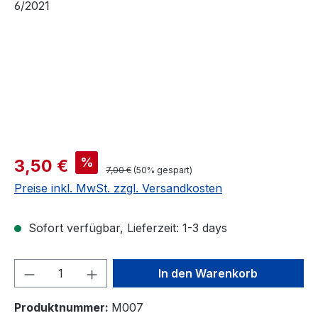
Verkaufspreis:
%
3,50 €
Regulärer Preis:
7,00 €
(50% gespart)
Preise inkl. MwSt. zzgl. Versandkosten
Sofort verfügbar, Lieferzeit: 1-3 days
Produkt Anzahl: Gib den gewünschten We
In den Warenkorb
Produktnummer:
M007