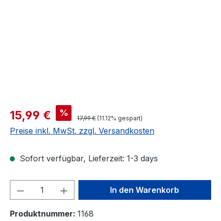
Verkaufspreis:
%
15,99 €
Regulärer Preis:
17,99 €
(11.12% gespart)
Preise inkl. MwSt. zzgl. Versandkosten
Sofort verfügbar, Lieferzeit: 1-3 days
Produkt Anzahl: Gib den gewünschten We
In den Warenkorb
Produktnummer:
1168