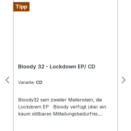
Tipp
Bloody 32 - Lockdown EP/ CD
Variante:
CD
Bloody32 sein zweiter Meilenstein, die
Lockdown EP Bloody verfügt über ein
kaum stillbares Mitteilungsbedürfnis.
"Zeitzeuge" ist kaum verklungen, da steigt
aus seinem Studio bereits wieder weißer