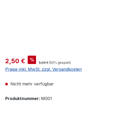
Verkaufspreis:
%
2,50 €
Regulärer Preis:
5,00 €
(50% gespart)
Preise inkl. MwSt. zzgl. Versandkosten
Nicht mehr verfügbar
Produktnummer:
M001