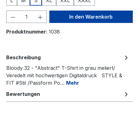
L
M
S
XL
XXL
XXXL
Produkt Anzahl: Gib den gewünschten We
In den Warenkorb
Produktnummer:
1038
Beschreibung
Bloody 32 - "Abstract" T-Shirt in grau meliert/
Veredelt mit hochwertigen Digitaldruck STYLE &
FIT #Stil /Passform Po…
Mehr
Bewertungen