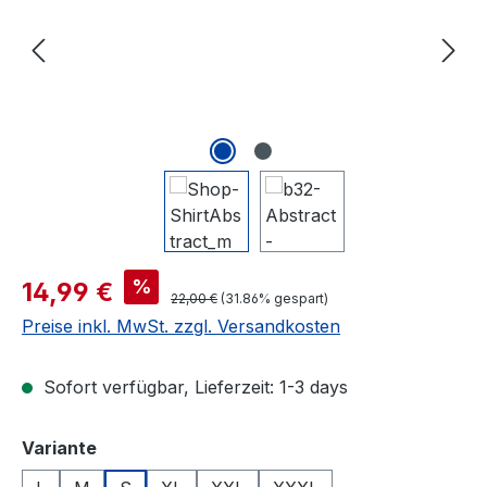
Verkaufspreis:
%
14,99 €
Regulärer Preis:
22,00 €
(31.86% gespart)
Preise inkl. MwSt. zzgl. Versandkosten
Sofort verfügbar, Lieferzeit: 1-3 days
auswählen
Variante