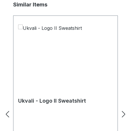
Produktgalerie überspringen
Similar Items
Ukvali - Logo II Sweatshirt