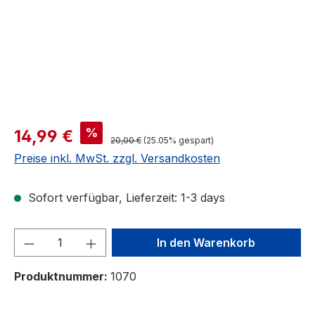
Verkaufspreis:
%
14,99 €
Regulärer Preis:
20,00 €
(25.05% gespart)
Preise inkl. MwSt. zzgl. Versandkosten
Sofort verfügbar, Lieferzeit: 1-3 days
Produkt Anzahl: Gib den gewünschten We
In den Warenkorb
Produktnummer:
1070