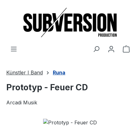
Zum Hauptinhalt springen
Ware
Künstler I Band
Runa
Prototyp - Feuer CD
Arcadi Musik
Bildergalerie überspringen