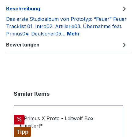
Beschreibung
Das erste Studioalbum von Prototyp: “Feuer” Feuer
Tracklist 01. Intro02. Artillerie03. Übernahme feat.
Primus04. Deutscher05…
Mehr
Bewertungen
Produktgalerie überspringen
Similar Items
Rabatt
%
Tipp