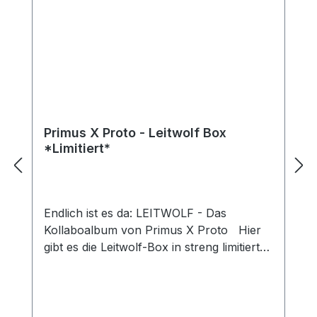
Primus X Proto - Leitwolf Box
*Limitiert*
Endlich ist es da: LEITWOLF - Das
Kollaboalbum von Primus X Proto Hier
gibt es die Leitwolf-Box in streng limitierter
Auflage. Die Box enthält folgende Artikel:
-Leitwold Album CD -Leitwolf Shirt -
Leitwolf Mütze -Poster -Aufkleber -VIP
Konzertticket limitiert ***NUR WENIGE