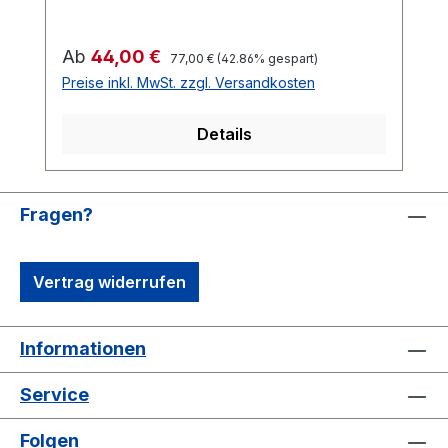
AUF LAGER***
Regulärer Preis:
Verkaufspreis:
Ab
44,00 €
77,00 €
(42.86% gespart)
Preise inkl. MwSt. zzgl. Versandkosten
Details
Fragen?
Vertrag widerrufen
Informationen
Service
Folgen