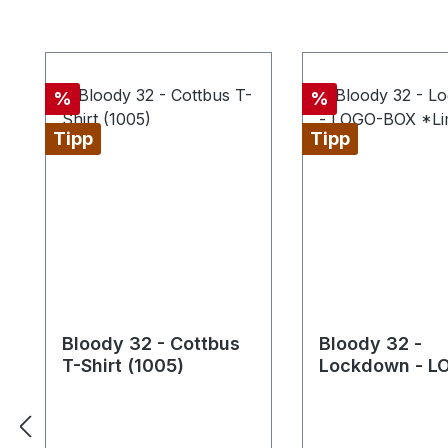
Produktgalerie überspringen
Rabatt
Rabatt
%
%
Tipp
Tipp
Bloody 32 - Cottbus
Bloody 32 -
T-Shirt (1005)
Lockdown - L
BOX *Limitiert