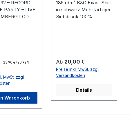
32 – RECORD
185 g/m² B&C Exact Shirt
E PARTY – LIVE
in schwarz Mehrfarbiger
EMBERG I CD
Siebdruck 100%
st soweit: Mit viel
Baumwolle,
ung gehen wir
ringgesponnenes Jersey
 CD&DVD unserer
uge“ Record
 Party an den
loody32 &
Regulärer Preis:
spreis:
Regulärer Preis:
€
Ab
20,00 €
23,90 €
(20.92%
wie M.I.G.23,
Preise inkl. MwSt. zzgl.
owie Prototyp
Versandkosten
l. MwSt. zzgl.
geben auf der
osten
les – ein
Details
sslicher
en Warenkorb
was Zeit
hen und wir
nochmal einen
rück auf die
Release-Party –