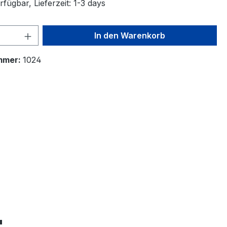
fügbar, Lieferzeit: 1-3 days
 Anzahl: Gib den gewünschten Wert ein 
In den Warenkorb
mmer:
1024
"