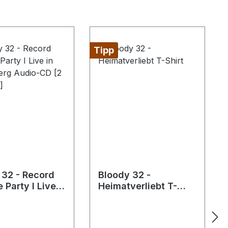
Tipp
 32 - Record
Bloody 32 -
 Party I Live
Heimatverliebt T-
emberg Audio-
Shirt
Disc-Set]