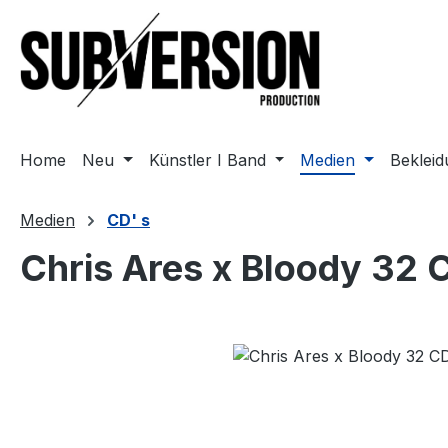
m Hauptinhalt springen
Zur Suche springen
Zur Hauptnavigation springen
Home
Neu
Künstler I Band
Medien
Beklei
Medien
CD' s
Chris Ares x Bloody 32
Bildergalerie überspringen