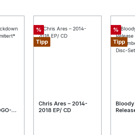
Rabatt
Rabatt
%
%
Tipp
Tipp
Chris Ares – 2014-
Bloody
OGO-
2018 EP/ CD
Release
*
in Spr
CD [2 