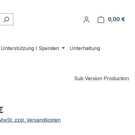
0,00 €
Ware
Unterstützung I Spenden
Unterhaltung
Sub Version Production
eis:
€
. MwSt. zzgl. Versandkosten