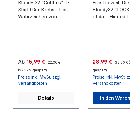
Bloody 32 "Cottbus" T-
Es ist soweit: Di
Shirt (Der Krebs - Das
Bloody32 "LOC
Wahrzeichen von
ist da. Hier gibt 
Cottbus) 185 g/m² B&C
Logo-Box zur n
Exact Shirt in weiss
Scheibe des Cot
Mehrfarbiger Siebdruck
Rappers. Zum I
100% Baumwolle,
der Logo-Box: 
ringgesponnenes Jersey
hochwertige, ge
Weißblech-Box -
Regulärer Preis:
Regulärer
Verkaufspreis:
Verkaufspreis:
Ab
15,99 €
28,99 €
22,00 €
38,00 €
exklusives Layou
(27.32% gespart)
gespart)
gegenüber der 
Preise inkl. MwSt. zzgl.
Preise inkl. MwSt. z
Doppel-CD Eco-
Versandkosten
Versandkosten
CD1: Lockdown -
Bonustracks - B
Details
In den Ware
Jutebeutel/
hochwertiger Sto
mit langen Henke
handsignierte
Autogrammkarte