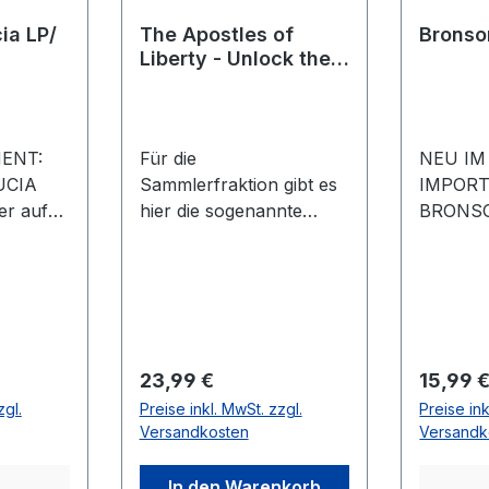
ia LP/
The Apostles of
Bronso
Liberty - Unlock the
World/ The Protest
Box *LIMITIERT*
ENT:
Für die
NEU IM
UCIA
Sammlerfraktion gibt es
IMPORT
er auf
hier die sogenannte
BRONS
PROTEST BOX - eine
Bei Bro
r der
schicke, auf 125 Stück
sich um
pband. 10
limitierte
Rom, we
us dem
(handnummeriert)
Skater-
 Der
Karton-Box, welche von
verschr
auch für
beiden Seiten bedruckt
Mix aus
Regulärer Preis:
Regulär
23,99 €
15,99 
ändig,
ist. THE PROTEST BOX:
garantie
zgl.
Preise inkl. MwSt. zzgl.
Preise ink
gs
- UNLOCK THE
ordentl
Versandkosten
Versandk
on zu
WORLD CD -
Lieder v
lte
PROTEST STICKER
starken
In den Warenkorb