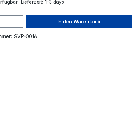
fügbar, Lieferzeit: 1-3 days
 Anzahl: Gib den gewünschten Wert ein 
In den Warenkorb
mmer:
SVP-0016