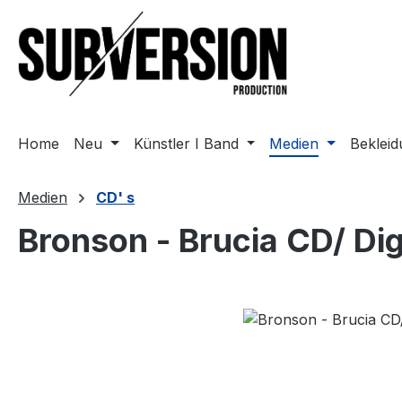
m Hauptinhalt springen
Zur Suche springen
Zur Hauptnavigation springen
Home
Neu
Künstler I Band
Medien
Beklei
Medien
CD' s
Bronson - Brucia CD/ Di
Bildergalerie überspringen