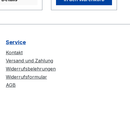
- macht Lust auf
Der einprägsame,
as ganze kommt
geniale Bronson Sound
cken Beiheft -
ist allerdings geblieben -
, eine
mit viel Melodie jagt ein
ung vom Team!
Hit den nächsten. Das
ganze kommt im
Service
schicken DigiPack mit
genialer Comiczeichnung
Kontakt
inkl. ausklappbaren
Versand und Zahlung
Poster. Alle Texte sind
Widerrufsbelehrungen
dabei und schick
Widerrufsformular
gestaltet ist die Sache
AGB
ebenfalls. Top
Teil, klare Empfehlung
vom Team!