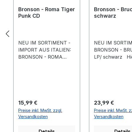
Bronson - Roma Tiger
Bronson - Bruc
Punk CD
schwarz
NEU IM SORTIMENT -
NEU IM SORTIM
IMPORT AUS ITALIEN:
BRONSON - BR
BRONSON - ROMA
LP/ schwarz Hi
TIGER PUNK CD Hier
Vinyl, der dritte
die zweite Scheibe der
Streetpunkknalle
Römer von Bronson.
italienischen To
Wie nicht anders
neuen Liedern a
erwartet schließt man an
Hause Bronson.
die erste CD an -
Gitarrist ist nun 
Regulärer Preis:
Regulärer Preis:
15,99 €
23,99 €
Melodisch genialer Punk
den Gesang zust
Preise inkl. MwSt. zzgl.
Preise inkl. MwSt. z
Rock mit den genialen
welcher allerdin
Versandkosten
Versandkosten
Chören. Das ganze
vorher auch sch
kommt 9x in der
hören war. Der a
Details
Details