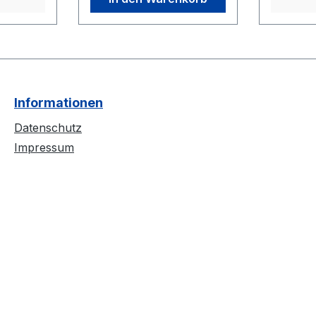
 widmet
PACK (4 x 4 Sticker
Chören 
r
Pack/ DIN A7 + 1x
mehr! D
rägsame,
Sticker/ Rund
mit schi
 Sound
Sonderform 9,5cm
antesten
lieben -
) Extrem stark haftende
Empfehl
agt ein
Aufkleber - Kleben
Informationen
n. Die
bombenfest! - THE
mmt im
APOSTLES OF LIBERTY
Datenschutz
d-
POSTKARTE -
Impressum
st auf
HANDNUMMERIERTES
rt und
LIMITIERUNGSZERTIFI
. Alle
KAT Erschienen
 und
bei ©Sub:Version
t die
Production Die uns
. Top
noch allen in "guter“
ehlung
Erinnerung gebliebene
"Corona-Zeit", gilt als
eine der markantesten
Ereignisse in jüngster