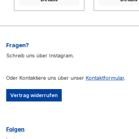
Landessprache plus
Bronson Sänger
schönes Beiheft mit
sich nur noch de
allen Texten. Antesten,
Politik. Der einp
klare Empfehlung vom
geniale Bronson
Team!
ist allerdings geb
mit viel Melodie j
Fragen?
Hit den nächste
schwarze LP ko
Schreib uns über Instagram.
schicken Gatefol
Klappcover und i
300 Stück limitie
Oder Kontaktiere uns über unser
Kontaktformular
.
durchnummeriert
Texte sind dabei
Vertrag widerrufen
schick gestaltet is
Sache ebenfalls
Teil, klare Empf
vom Team!
Folgen