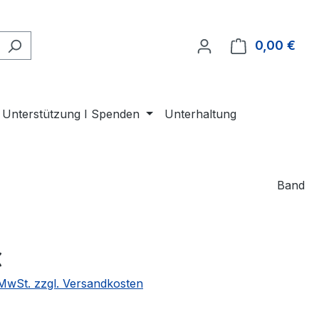
0,00 €
Ware
Unterstützung I Spenden
Unterhaltung
Band
eis:
€
. MwSt. zzgl. Versandkosten