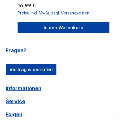
Der Sound ist besser als je zuvor und für
Regulärer Preis:
16,99 €
das Auge hat man ein schickes Digipak
Preise inkl. MwSt. zzgl. Versandkosten
inkl. aller Texte spendiert! Roma Tiger
Punk wie er sein muß - klare Empfehlung
In den Warenkorb
vom Team!
Fragen?
Vertrag widerrufen
Informationen
Service
Folgen