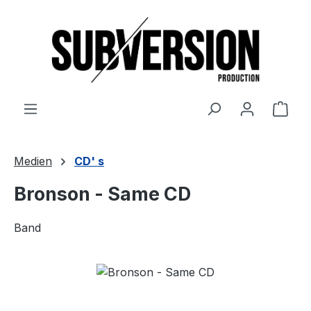
Zum Hauptinhalt springen
Ware
Medien
CD' s
Bronson - Same CD
Band
Bildergalerie überspringen