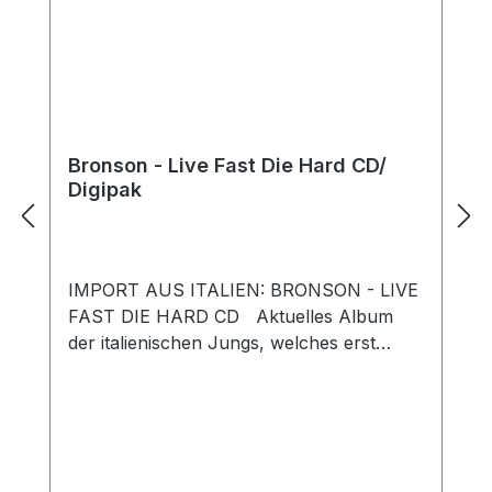
Bronson - Live Fast Die Hard CD/
Digipak
IMPORT AUS ITALIEN: BRONSON - LIVE
FAST DIE HARD CD Aktuelles Album
der italienischen Jungs, welches erst
kürzlich Veröffentlicht wurde. 10 neue
Lieder plus Intro, die nahtlos an den
Vorgänger anschließen. Die Jungs wissen
was sie machen und das stellt man hier
auch wieder eindrucksvoll unter Beweis.