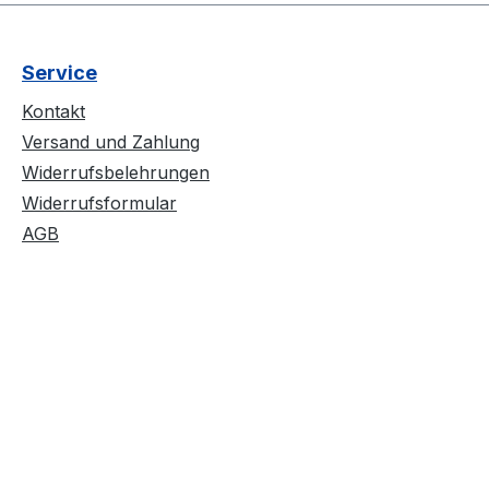
cken Beiheft -
geniale Bronson Sound
, eine
ist allerdings geblieben -
ung vom Team!
mit viel Melodie jagt ein
Service
Hit den nächsten. Das
ganze kommt im
Kontakt
schicken DigiPack mit
Versand und Zahlung
genialer Comiczeichnung
Widerrufsbelehrungen
inkl. ausklappbaren
Widerrufsformular
Poster. Alle Texte sind
AGB
dabei und schick
gestaltet ist die Sache
ebenfalls. Top
Teil, klare Empfehlung
vom Team!