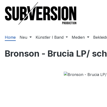
m Hauptinhalt springen
Zur Suche springen
Zur Hauptnavigation springen
Home
Neu
Künstler I Band
Medien
Beklei
Bronson - Brucia LP/ sc
Bildergalerie überspringen