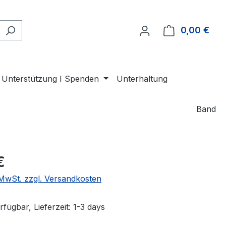
0,00 €
Ware
Unterstützung I Spenden
Unterhaltung
Band
eis:
€
. MwSt. zzgl. Versandkosten
fügbar, Lieferzeit: 1-3 days