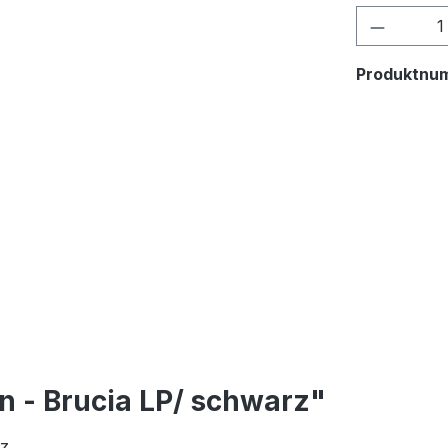
Produkt
Produktnu
n - Brucia LP/ schwarz"
z