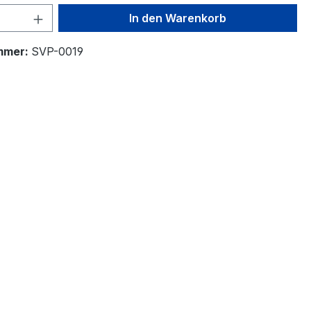
 Anzahl: Gib den gewünschten Wert ein 
In den Warenkorb
mmer:
SVP-0019