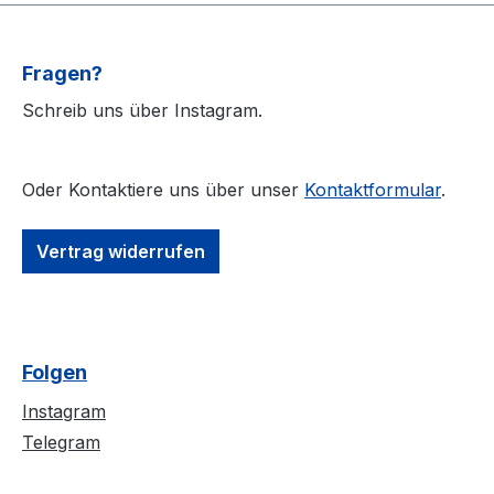
allen Texten. Antesten,
Beweis. Der Soun
klare Empfehlung vom
besser als je zu
Team!
für das Auge ha
Fragen?
ein schickes Digi
Schreib uns über Instagram.
aller Texte spend
Roma Tiger Punk
sein muß - klare
Oder Kontaktiere uns über unser
Kontaktformular
.
Empfehlung vom
Vertrag widerrufen
Folgen
Instagram
Telegram