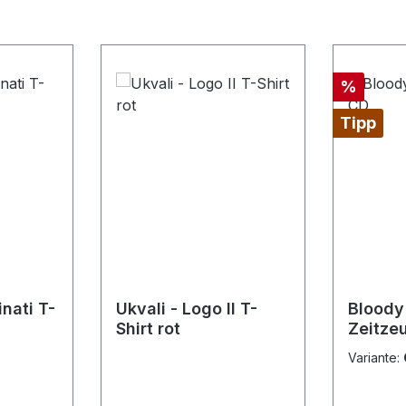
Rabatt
%
Tipp
inati T-
Ukvali - Logo II T-
Bloody
Shirt rot
Zeitze
Variante: