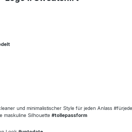
edelt
eaner und minimalistischer Style für jeden Anlass #fürjed
ne maskuline Silhouette
#tollepassform
ten Look
#uptodate