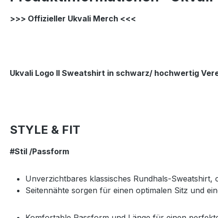
>>> Offizieller
Ukvali Merch <<<
Ukvali Logo II Sweatshirt in schwarz/ hochwertig Ver
STYLE & FIT
#Stil /Passform
Unverzichtbares klassisches Rundhals-Sweatshirt, cl
Seitennähte sorgen für einen optimalen Sitz und ei
Komfortable Passform und Länge für einen perfek