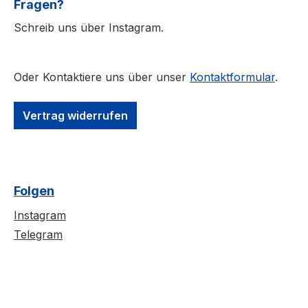
Fragen?
l #Oeko-Tex100
#angenehmestra
Strapazierfähiger Stoff,
l #Oeko-Tex100
Schreib uns über Instagram.
weiche Qualität
Strapazierfähiger
#RINGGESPONNEN
weiche Qualität
Schwerer Stoff 190 g/m²
#RINGGESPON
Oder Kontaktiere uns über unser
Kontaktformular
.
Schwerer Stoff 
Vertrag widerrufen
Folgen
Instagram
Telegram