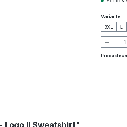
Sofort ver
au
Variante
3XL
L
Produkt
Produktnu
 Logo II Sweatshirt"