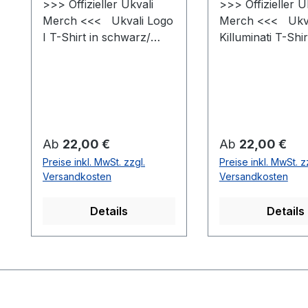
>>> Offizieller Ukvali
>>> Offizieller U
Merch <<< Ukvali Logo
Merch <<< Ukva
I T-Shirt in schwarz/
Killuminati T-Shir
hochwertig Veredelt
schwarz/ hochwe
STYLE & FIT #Stil
Veredelt STYL
/Passform Populäre
#Stil /Passform
zeitgemäße Passform
Populäre zeitge
#fürjedegelegenheit
Passform
Schlauchförmiger
#fürjedegelegenh
Regulärer Preis:
Regulärer Preis:
Ab
22,00 €
Ab
22,00 €
Schnitt
Schlauchförmige
Preise inkl. MwSt. zzgl.
Preise inkl. MwSt. z
#bewegungsfreiheit
Schnitt
Versandkosten
Versandkosten
Schmaler Kragen aus
#bewegungsfreih
Rippstrick für einen
Schmaler Krage
Details
Details
modernen Look
Rippstrick für ei
#uptodate #unisex
modernen Look
#Qualität /Griffigkeit
#uptodate #unisex
Gefertigt aus 100 %
#Qualität /Griffigk
Baumwolle
Gefertigt aus 10
#angenehmestragegefüh
Baumwolle