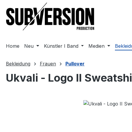
m Hauptinhalt springen
Zur Suche springen
Zur Hauptnavigation springen
Home
Neu
Künstler I Band
Medien
Beklei
Bekleidung
Frauen
Pullover
Ukvali - Logo II Sweatshi
Bildergalerie überspringen