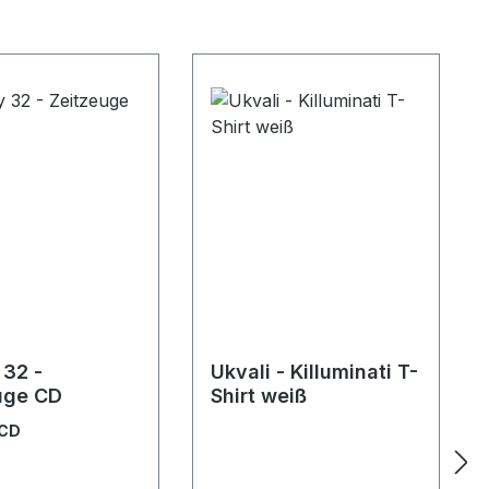
 32 -
Ukvali - Killuminati T-
uge CD
Shirt weiß
CD