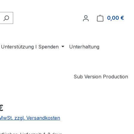
0,00 €
Ware
Unterstützung I Spenden
Unterhaltung
Sub Version Production
eis:
€
. MwSt. zzgl. Versandkosten