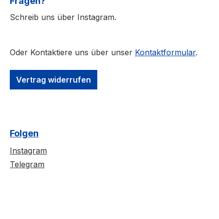
Fragen?
l #Oeko-Tex100
Strapazierfähiger
Strapazierfähiger Stoff,
weiche Qualität
Schreib uns über Instagram.
weiche Qualität
#RINGGESPON
#RINGGESPONNEN
Schwerer Stoff 
Schwerer Stoff 185 g/m²
Oder Kontaktiere uns über unser
Kontaktformular
.
Vertrag widerrufen
Folgen
Instagram
Telegram