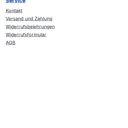
Service
Strapazierfähiger Stoff,
weiche Qualität
Kontakt
#RINGGESPONNEN
Versand und Zahlung
Schwerer Stoff 185 g/m²
Widerrufsbelehrungen
Widerrufsformular
AGB