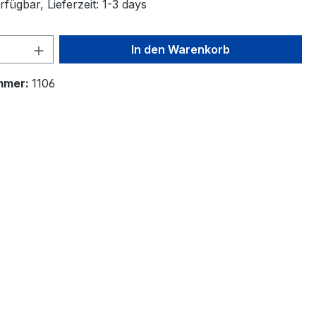
fügbar, Lieferzeit: 1-3 days
 Anzahl: Gib den gewünschten Wert ein 
In den Warenkorb
mmer:
1106