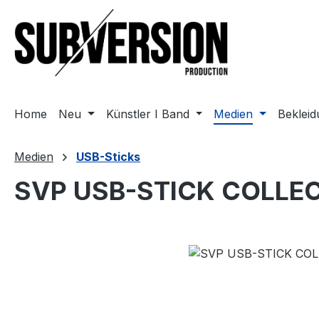
m Hauptinhalt springen
Zur Suche springen
Zur Hauptnavigation springen
Home
Neu
Künstler I Band
Medien
Beklei
Medien
USB-Sticks
SVP USB-STICK COLLE
Bildergalerie überspringen