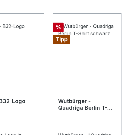
Rabatt
%
Tipp
 B32-Logo
Wutbürger -
Quadriga Berlin T-
Shirt schwarz