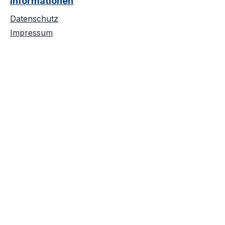
Informationen
 Stoff,
Gefertigt aus 80 %
Baumwolle, 20%
Datenschutz
NEN
Polyester
Impressum
185 g/m²
#angenehmestragegefüh
l #Oeko-Tex100 Die
Kombination aus glattem
Stoff und einer weichen
Außenseite sorgt für
einen hohen
Tragekomfort
#hohertragekomfort
Strapazierfähiger Stoff,
weiche Qualität
#RINGGESPONNEN
Schwerer Stoff 290 g/m²
#windundwetter