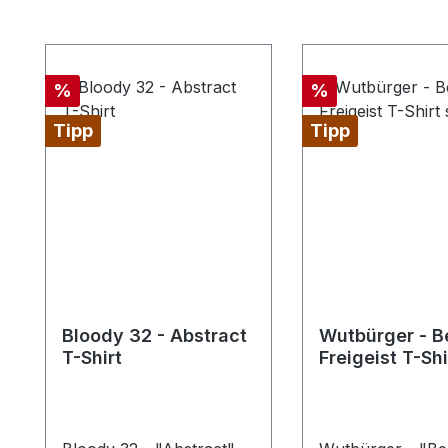
Produktgalerie überspringen
Rabatt
Rabatt
%
%
Tipp
Tipp
Bloody 32 - Abstract
Wutbürger - Be
T-Shirt
Freigeist T-Sh