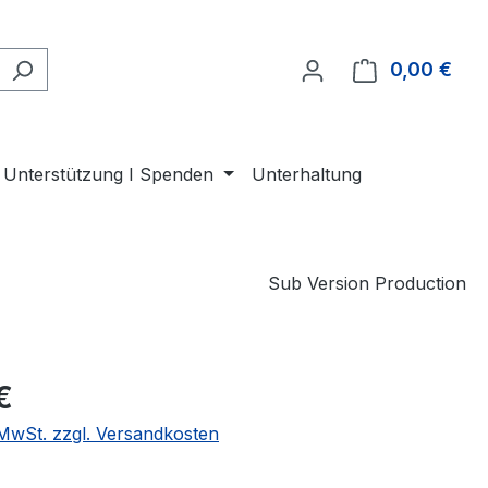
0,00 €
Ware
Unterstützung I Spenden
Unterhaltung
Sub Version Production
eis:
€
. MwSt. zzgl. Versandkosten