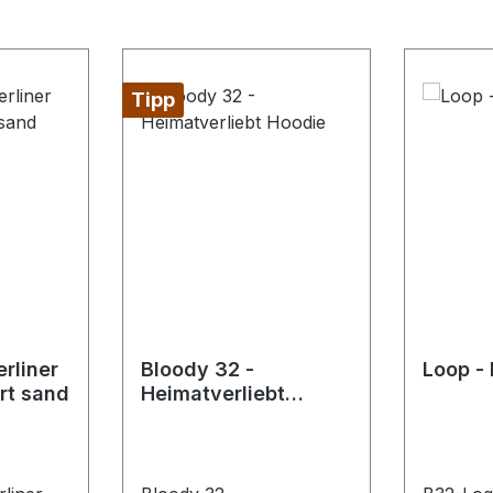
Tipp
rliner
Bloody 32 -
Loop -
irt sand
Heimatverliebt
Hoodie