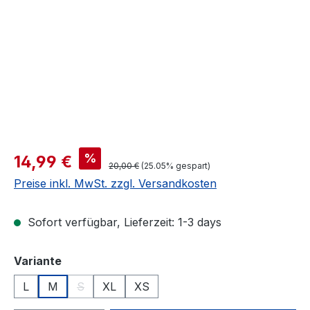
Verkaufspreis:
%
14,99 €
Regulärer Preis:
20,00 €
(25.05% gespart)
Preise inkl. MwSt. zzgl. Versandkosten
Sofort verfügbar, Lieferzeit: 1-3 days
auswählen
Variante
L
M
S
XL
XS
(Diese Option ist zurzeit nicht verfügbar.)