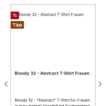
Rabatt
%
Tipp
Bloody 32 - Abstract T-Shirt Frauen
Bloody 32 - "Abstract" T-Shirt für Frauen
in grau meliert/ Veredelt mit hochwertigen