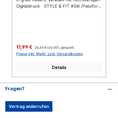
Digitaldruck STYLE & FIT #Stil /Passform
Populäre zeitgemäße Passform
#fürjedegelegenheit
Seitennähte #femininepassform Schmaler
Kragen aus Rippstrick unterstreicht die
moderne Kragenöffnung #uptodate
Superbequeme Länge #bewegungsfreiheit
Regulärer Preis:
Verkaufspreis:
11,99 €
20,00 €
(40.05% gespart)
#Qualität /Griffigkeit Gefertigt aus 100 %
Preise inkl. MwSt. zzgl. Versandkosten
Baumwolle #angenehmestragegefühl
#Oeko-Tex100 Strapazierfähiger Stoff,
Details
weiche Qualität #RINGGESPONNEN
Schwerer Stoff 185 g/m²
Fragen?
Vertrag widerrufen