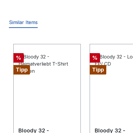
Similar Items
Produktgalerie überspringen
Rabatt
Rabatt
%
%
Tipp
Tipp
Bloody 32 -
Bloody 32 -