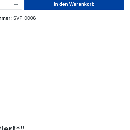
 Anzahl: Gib den gewünschten Wert ein 
In den Warenkorb
mmer:
SVP-0008
iert*"