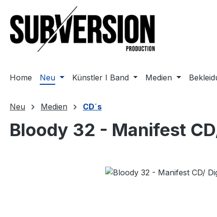
m Hauptinhalt springen
Zur Suche springen
Zur Hauptnavigation springen
Home
Neu
Künstler I Band
Medien
Beklei
Neu
Medien
CD´s
Bloody 32 - Manifest CD/
Bildergalerie überspringen