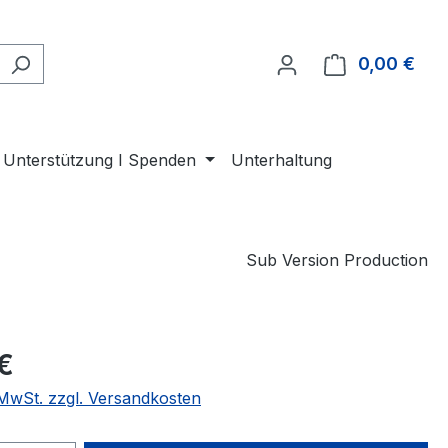
0,00 €
Ware
Unterstützung I Spenden
Unterhaltung
Sub Version Production
eis:
€
. MwSt. zzgl. Versandkosten