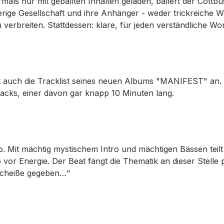
rmals nur mit geballten Inhalten geladen, ballert der Cot
erige Gesellschaft und ihre Anhänger - weder trickreiche 
erbreiten. Stattdessen: klare, für jeden verständliche Wor
auch die Tracklist seines neuen Albums "MANIFEST" an. Int
Tracks, einer davon gar knapp 10 Minuten lang.
b. Mit mächtig mystischem Intro und mächtigen Bässen teilt
vor Energie. Der Beat fängt die Thematik an dieser Stelle 
 Scheiße gegeben…“