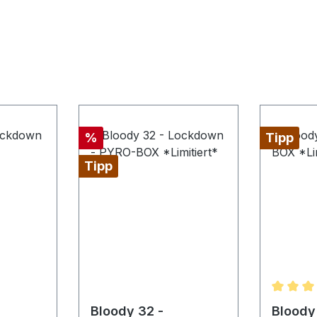
Rabatt
%
Tipp
Tipp
Durchsc
Bloody 32 -
Bloody