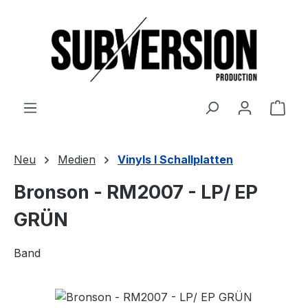
Zum Hauptinhalt springen
Ware
Neu
Medien
Vinyls I Schallplatten
Bronson - RM2007 - LP/ EP
GRÜN
Band
Bildergalerie überspringen