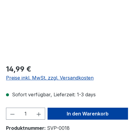
Regulärer Preis:
14,99 €
Preise inkl. MwSt. zzgl. Versandkosten
Sofort verfügbar, Lieferzeit: 1-3 days
Produkt Anzahl: Gib den gewünschten We
In den Warenkorb
Produktnummer:
SVP-0018