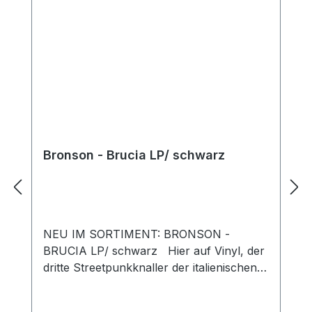
Bronson - Brucia LP/ schwarz
NEU IM SORTIMENT: BRONSON -
BRUCIA LP/ schwarz Hier auf Vinyl, der
dritte Streetpunkknaller der italienischen
Topband. 10 neuen Liedern aus dem
Hause Bronson. Der Gitarrist ist nun auch