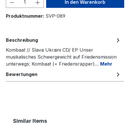
Produkt Anzahl: Gib den gewünschten We
In den Warenkorb
Produktnummer:
SVP-089
Beschreibung
Kombaat // Slava Ukraini CD/ EP Unser
musikalisches Schwergewicht auf Friedensmission
unterwegs: Kombaat (= Friedensrapper)…
Mehr
Bewertungen
Produktgalerie überspringen
Similar Items