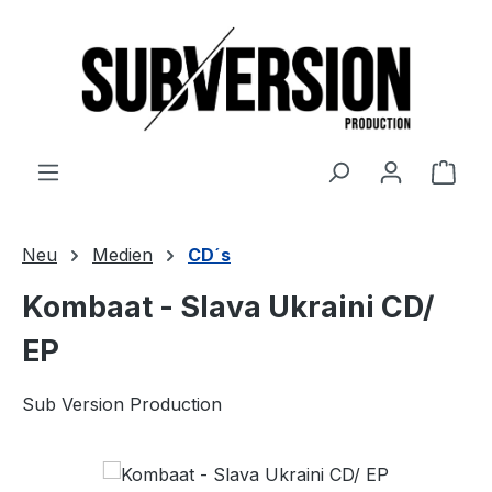
Zum Hauptinhalt springen
Ware
Neu
Medien
CD´s
Kombaat - Slava Ukraini CD/
EP
Sub Version Production
Bildergalerie überspringen