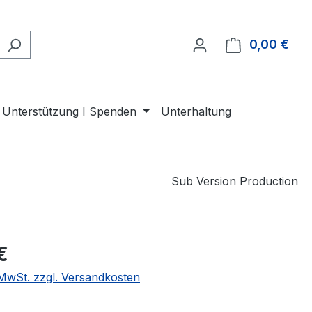
0,00 €
Ware
Unterstützung I Spenden
Unterhaltung
Sub Version Production
eis:
€
. MwSt. zzgl. Versandkosten