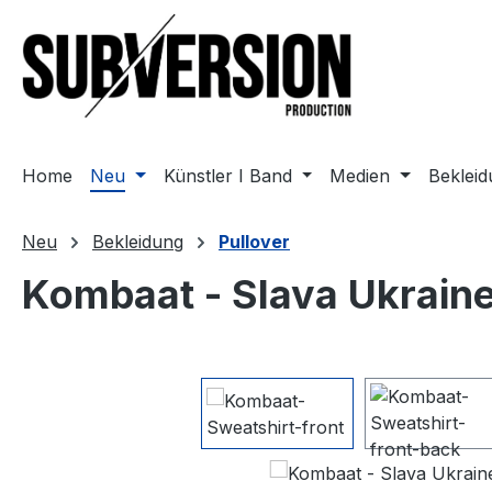
m Hauptinhalt springen
Zur Suche springen
Zur Hauptnavigation springen
Home
Neu
Künstler I Band
Medien
Beklei
Neu
Bekleidung
Pullover
Kombaat - Slava Ukraine
Bildergalerie überspringen