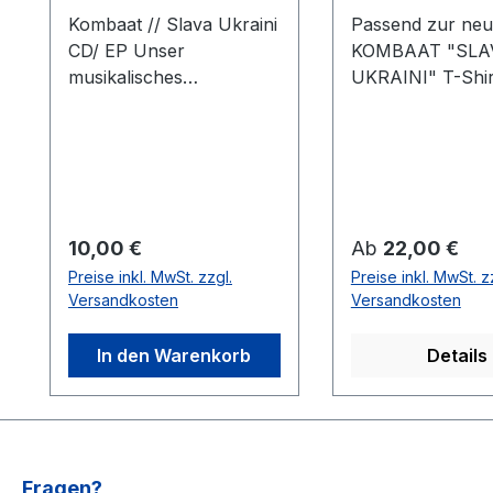
Kombaat // Slava Ukraini
Passend zur neu
CD/ EP Unser
KOMBAAT "SLA
musikalisches
UKRAINI" T-Shir
Schwergewicht auf
schwarz/ Veredel
Friedensmission
hochwertigen D
unterwegs: Kombaat (=
Digitaldruck ST
Friedensrapper) ergreift
FIT #Stil /Passf
das Wort und erteilt euch
Populäre zeitge
seine Antwort in Form
Passform
Regulärer Preis:
Regulärer Preis:
10,00 €
Ab
22,00 €
einer lyrischen
#fürjedegelegenh
Preise inkl. MwSt. zzgl.
Preise inkl. MwSt. z
Backpfeife auf den
Schlauchförmige
Versandkosten
Versandkosten
sinnlosen Angriffskrieg
Schnitt
von Putin auf die
#bewegungsfreih
In den Warenkorb
Details
Ukraine. Etwas Verspätet
Schmaler Krage
aber nun pünktlich zum
Rippstrick für ei
3. Jahrestag der
modernen Look
Operation, bekommt ihr
#uptodate UNI
die neue
#Qualität /Griffigk
Fragen?