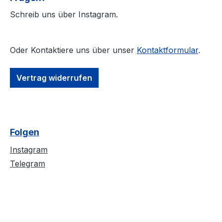
EP #SlavaUkraini um die
Gefertigt aus 10
Schreib uns über Instagram.
Ohren geknallt. So hat
Baumwolle
Manuel diese Zeilen
#angenehmestra
bereits kurz nach Beginn
l #Oeko-Tex100
Oder Kontaktiere uns über unser
Kontaktformular
.
der militärischen
Strapazierfähiger
Invasion und noch vor
weiche Qualität
seiner Inhaftierung
#RINGGESPON
Vertrag widerrufen
aufgenommen -
Schwerer Stoff 
dennoch aktuell, nach
Mit jedem Kauf w
wie vor! Die Ep
Kombaat direkt
beinhaltet 5 Tracks,
Unterstützt!
Folgen
wovon >>> Slava
Ukraini <<< einmal als
Instagram
reine Rap-Variante sowie
Telegram
als Rapcore-Variante in
form eines Rap/ Metal
Musikgewitters vertreten
sind - schnallt euch an!
Des Weiteren haben es