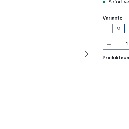
Sofort ver
au
Variante
L
M
Produkt
Produktnu