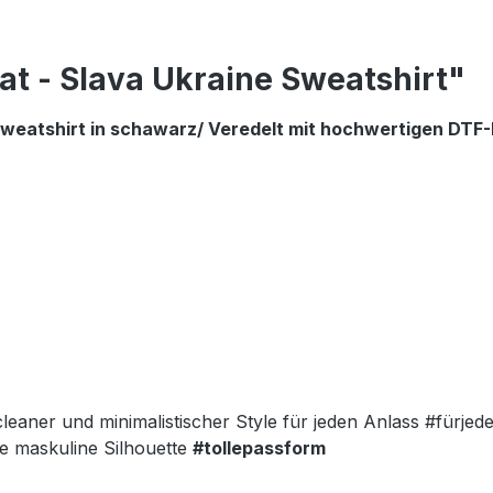
t - Slava Ukraine Sweatshirt"
atshirt in schawarz/ Veredelt mit hochwertigen DTF-D
eaner und minimalistischer Style für jeden Anlass #fürjed
ne maskuline Silhouette
#tollepassform