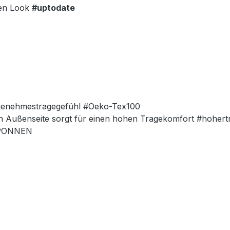
ten Look
#uptodate
ngenehmestragegefühl #Oeko-Tex100
en Außenseite sorgt für einen hohen Tragekomfort #hoher
ESPONNEN