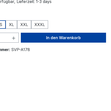
fügbar, Lieferzeit: 1-3 days
swählen
S
XL
XXL
XXXL
 Anzahl: Gib den gewünschten Wert ein 
In den Warenkorb
mmer:
SVP-A178