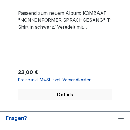
Passend zum neuem Album: KOMBAAT
"NONKONFORMER SPRACHGESANG" T-
Shirt in schwarz/ Veredelt mit
hochwertigen DTF-Digitaldruck STYLE &
FIT #Stil /Passform Populäre zeitgemäße
Passform #fürjedegelegenheit
Schlauchförmiger Schnitt
#bewegungsfreiheit Schmaler Kragen aus
Rippstrick für einen modernen Look
Regulärer Preis:
22,00 €
#uptodate UNISEX #Qualität /Griffigkeit
Preise inkl. MwSt. zzgl. Versandkosten
Gefertigt aus 100 % Baumwolle
#angenehmestragegefühl #Oeko-Tex100
Details
Strapazierfähiger Stoff, weiche Qualität
#RINGGESPONNEN Schwerer Stoff 190
g/m²
Fragen?