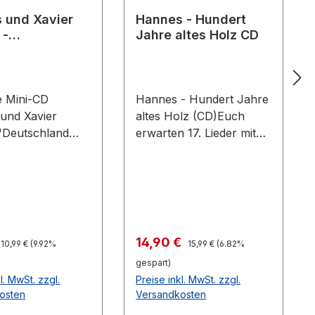
 und Xavier
Hannes - Hundert
 -
Jahre altes Holz CD
hland
lt die Ärmel
P/ CD
e Mini-CD
Hannes - Hundert Jahre
und Xavier
altes Holz (CD)Euch
"Deutschland
erwarten 17. Lieder mit
t die Ärmel
einer Gesamtspielzeit
klusiv bei uns
von über 70 Minuten mit
erhältlich. Euch
Hannes und seinen
n 4.
Unterstützern.TITELLIST
ndslieder im
E: 01. Intro 02. Schau
tigen Eco-
nach vorne 03. Keine
Regulärer Preis:
Regulärer Preis:
spreis:
Verkaufspreis:
14,90 €
10,99 €
(9.92%
15,99 €
(6.82%
TELLISTE:1.
Rebellen 04. Seemann
gespart)
land krempelt
05. Irgendwann06. Seid
l. MwSt. zzgl.
Preise inkl. MwSt. zzgl.
el hoch2. Wir
ihr blind07. Es gibt kein
osten
Versandkosten
rei3.
zurück08. Der letzte