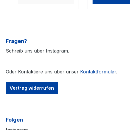
langer Zeit 02. Mein
alte
Hass ist nicht gespielt 03.
Werte"10."Regen
Es tut mir nicht Leid 04.
"Ruf der Götter"1
Das Leben ist hart 05.
das Sonnenrad a
Auf nach Walhalla 06.
Über Scherben 07.
Fragen?
Durchschaut 08. Weg
damit 09. Über den Tod
Schreib uns über Instagram.
hinaus 10. Germanen
Oder Kontaktiere uns über unser
Kontaktformular
.
Vertrag widerrufen
Folgen