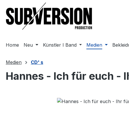
m Hauptinhalt springen
Zur Suche springen
Zur Hauptnavigation springen
Home
Neu
Künstler I Band
Medien
Beklei
Medien
CD' s
Hannes - Ich für euch - 
Bildergalerie überspringen