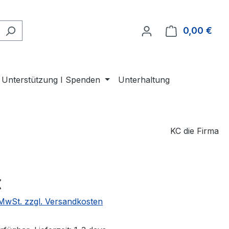
0,00 €
Ware
Unterstützung I Spenden
Unterhaltung
KC die Firma
eis:
€
. MwSt. zzgl. Versandkosten