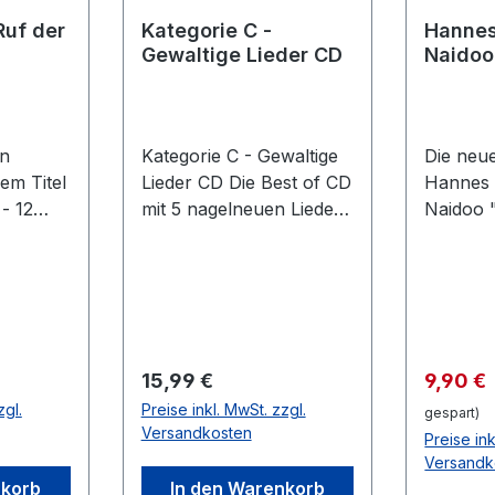
Ruf der
Kategorie C -
Hannes
Gewaltige Lieder CD
Naidoo
Deutsc
krempe
hoch E
n
Kategorie C - Gewaltige
Die neu
em Titel
Lieder CD Die Best of CD
Hannes 
- 12
mit 5 nagelneuen Liedern
Naidoo 
r
die durch die Decke
krempel
in
gehen.Plus 12 komplett
hoch" ex
ewidmet
neu eingespielte und
im Shop 
 und
eingesungene Lieder von
erwarte
liste:1.
den ersten 7 CDs.
Widersta
inger"3.
Trackliste:01. Wir sind
hochwer
Regulärer Preis:
Verkauf
15,99 €
9,90 €
Odins
wieder da02. Auf hoher
Pack.TI
zgl.
Preise inkl. MwSt. zzgl.
gespart)
"6.
See03. 11304.
Deutsch
Versandkosten
Preise ink
8.
Verkauft05. Ein
die Ärm
Versandk
 "Ode an
Vierteljahrhundert06.
bleiben f
nkorb
In den Warenkorb