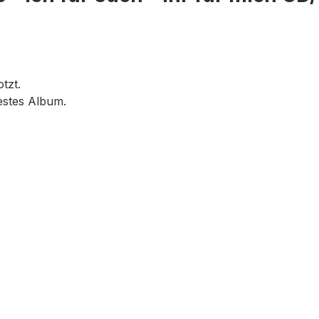
tzt.
estes Album.