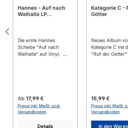
Hannes - Auf nach
Kategorie C - 
Walhalla LP
Götter
*Limitiert*
Die erste Hannes
Neues Album vo
Scheibe "Auf nach
Kategorie C mit d
Walhalla" auf Vinyl.
"Ruf der Götter" 
Hannes seine ersten
nagelneue Liede
Solo Scheibe hier auf
erwarten Euch. E
Vinyl. Limitiert auf 350
Themenalbum g
Stück im schwarzem
unseren Göttern
Vinyl, handnummeriert +
Vorfahren. Track
exklusivem A 3 Poster
"Krieger"2. "Wik
Regulärer Preis:
Regulärer Preis:
Ab
17,99 €
15,99 €
und einem Bierdeckel.
"Heil Wotan"4. "
Preise inkl. MwSt. zzgl.
Preise inkl. MwSt. z
Schöne runde Sache,
Raben"5. "Segen
Versandkosten
Versandkosten
nicht nur für die
"Freya"7. "Loki"
Vinylfans. 01. Nach so
"Nordmänner"9.
Details
In den Ware