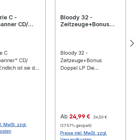
ie C -
Bloody 32 -
anner CD/
Zeitzeuge+Bonus
k
Doppel LP
ie C
Bloody 32 -
anner" CD/
Zeitzeuge+Bonus
ndlich ist sie da,
Doppel LP Die
e Themen-CD
Schallplatte ist zurück
ie C
und befindet sich wieder
banner".
auf dem Vormarsch -
te:01. Intro02.
Wir freuen uns die erste
 Parzifals03.
Schallrille aus dem
enbanner04. Ein
Hause Sub:Version
Regulärer Preis:
er Preis:
Verkaufspreis:
€
Ab
24,99 €
34,50 €
Herbsttag05. Wir
Production vorstellen zu
l. MwSt. zzgl.
(27.57% gespart)
6. Des Geyers
können. Wie soll es
osten
Preise inkl. MwSt. zzgl.
er Haufen07.
auch anders sein, hier
Versandkosten