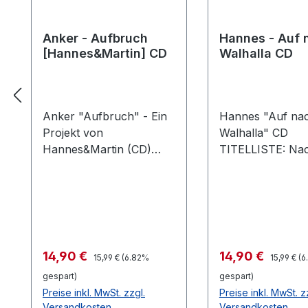
Anker - Aufbruch
Hannes - Auf 
[Hannes&Martin] CD
Walhalla CD
Anker "Aufbruch" - Ein
Hannes "Auf na
Projekt von
Walhalla" CD
Hannes&Martin (CD)
TITELLISTE: Nach so
Euch erwarten 10
langer Zeit Mein 
erstklassige Lieder die
nicht gespielt Es 
das Leben schreiben,
nicht Leid Ihr g
endlich mal abschalten
Das Leben ist ha
und auf die wahren
nach Walhalla Ü
Werte des Lebens hören
Scherben Durch
Regulärer Preis:
Regulärer
Verkaufspreis:
Verkaufspreis:
14,90 €
14,90 €
15,99 €
(6.82%
15,99 €
(6
- Gute Laune Musik und
Für immer ein W
gespart)
gespart)
Texte mit kernigen
damit Über den 
Preise inkl. MwSt. zzgl.
Preise inkl. MwSt. z
Aussagen.TITLELISTE:01
hinaus Die Ger
Versandkosten
Versandkosten