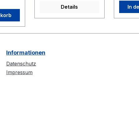
rt
verpflichtet3. Wuodans
Das Hen
Details
In d
Furor4. Hals und
Pest09. 
nkorb
Beinbruch5. Schutt und
Frauen10
Asche6. Dein eigener
schwarz
Abschied7. Keinen
Erinneru
Stolz8. Die Zeiten
blieb12.
vergehen9. Erster unter
Steding
Informationen
Gleichen10. Clockwork
Hooligans11. Heute spielt
Datenschutz
KC12. Das letzte
Impressum
Uhrwerk