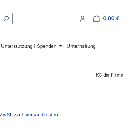
0,00 €
Ware
Unterstützung I Spenden
Unterhaltung
KC die Firma
eis:
€
. MwSt. zzgl. Versandkosten