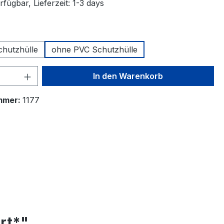
fügbar, Lieferzeit: 1-3 days
swählen
chutzhülle
ohne PVC Schutzhülle
 Anzahl: Gib den gewünschten Wert ein 
In den Warenkorb
mmer:
1177
rt*"