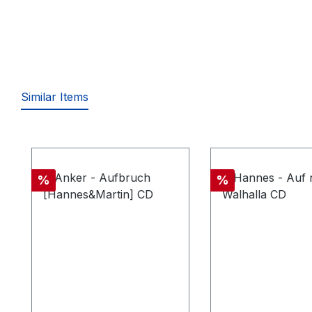
Similar Items
Produktgalerie überspringen
Rabatt
Rabatt
%
%