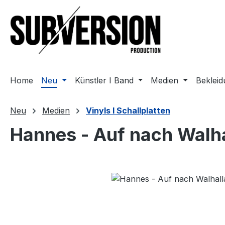
m Hauptinhalt springen
Zur Suche springen
Zur Hauptnavigation springen
Home
Neu
Künstler I Band
Medien
Beklei
Neu
Medien
Vinyls I Schallplatten
Hannes - Auf nach Walha
Bildergalerie überspringen