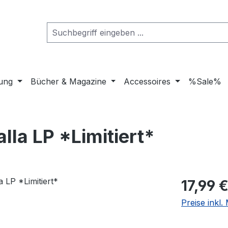
dung
Bücher & Magazine
Accessoires
%Sale%
lla LP *Limitiert*
Regulärer Pr
17,99 
Preise inkl