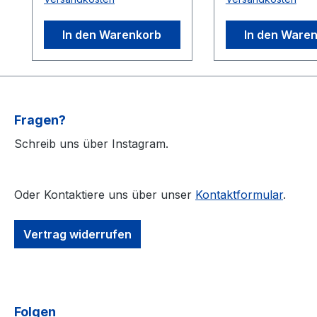
.Landgang02.
Auf Lager - sofo
Aufbruch03.
Lieferbar!
In den Warenkorb
In den Ware
Ragnarök04.
Haudegen05. Widerstand
statt Untergang06.
Libertas et Gloria07.
Derbytime08.
Fragen?
Berserker09. Auf die
Freundschaft10.
Schreib uns über Instagram.
Hinterland Auf Lager -
sofort Lieferbar!
Oder Kontaktiere uns über unser
Kontaktformular
.
Vertrag widerrufen
Folgen