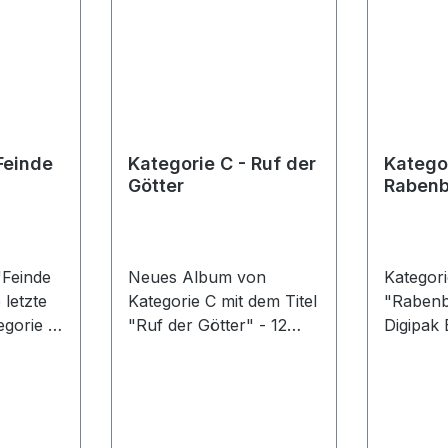
Feinde
Kategorie C - Ruf der
Kategor
Götter
Rabenb
Digipa
"Feinde
Neues Album von
Kategor
letzte
Kategorie C mit dem Titel
"Rabenb
egorie C
"Ruf der Götter" - 12
Digipak E
huber.
nagelneue Lieder
die neu
15
erwarten Euch. Ein
Kategor
fürs
Themenalbum gewidmet
"Raben
e
unseren Göttern und
Tracklis
Vorfahren. Trackliste:1.
Das Erbe