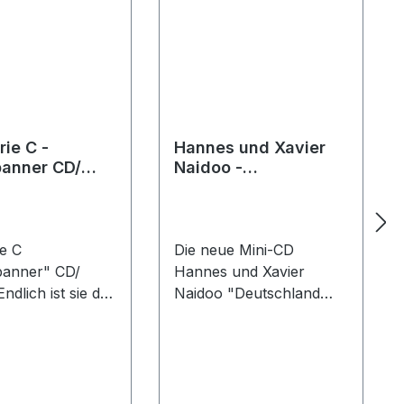
ie C -
Hannes und Xavier
anner CD/
Naidoo -
k
Deutschland
krempelt die Ärmel
hoch EP/ CD
ie C
Die neue Mini-CD
anner" CD/
Hannes und Xavier
ndlich ist sie da,
Naidoo "Deutschland
e Themen-CD
krempelt die Ärmel
ie C
hoch" exklusiv bei uns
banner".
im Shop erhältlich. Euch
te:01. Intro02.
erwarten 4.
 Parzifals03.
Widerstandslieder im