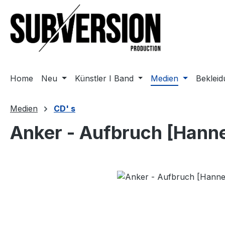
m Hauptinhalt springen
Zur Suche springen
Zur Hauptnavigation springen
Home
Neu
Künstler I Band
Medien
Beklei
Medien
CD' s
Anker - Aufbruch [Hann
Bildergalerie überspringen