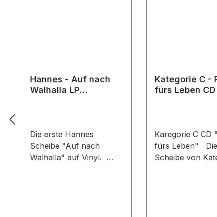
Hannes - Auf nach
Kategorie C - 
Walhalla LP
fürs Leben CD
*Limitiert*
Die erste Hannes
Karegorie C CD 
Scheibe "Auf nach
fürs Leben" Die 
Walhalla" auf Vinyl.
Scheibe von Kat
Hannes seine ersten
hier im Pappsc
Solo Scheibe hier auf
TITELLISTE: 01. 
Vinyl. Limitiert auf 350
Jahre02. Feinde 
Stück im schwarzem
Leben03. Unser
Vinyl, handnummeriert +
Fahnen04.