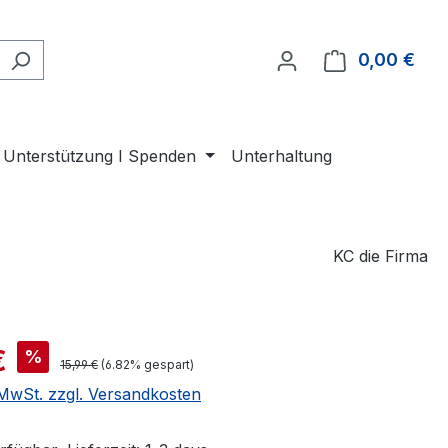
0,00 €
Ware
Unterstützung I Spenden
Unterhaltung
KC die Firma
is:
€
%
Regulärer Preis:
15,99 €
(6.82% gespart)
. MwSt. zzgl. Versandkosten