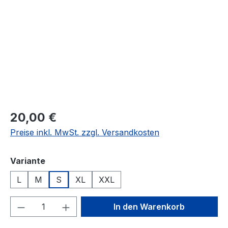
Regulärer Preis:
20,00 €
Preise inkl. MwSt. zzgl. Versandkosten
auswählen
Variante
L
M
S
XL
XXL
Produkt Anzahl: Gib den gewünschten We
In den Warenkorb