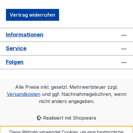
UNISEX #Qualität /Griffigkeit Gefertigt
aus 100 % Baumwolle
Vertrag widerrufen
#angenehmestragegefühl #Oeko-Tex100
Strapazierfähiger Stoff, weiche Qualität
#RINGGESPONNEN Schwerer Stoff 190
Informationen
g/m²
Service
Folgen
Alle Preise inkl. gesetzl. Mehrwertsteuer zzgl.
Versandkosten
und ggf. Nachnahmegebühren, wenn
nicht anders angegeben.
Realisiert mit Shopware
Diese Website verwendet Cookies, um eine bestmögliche