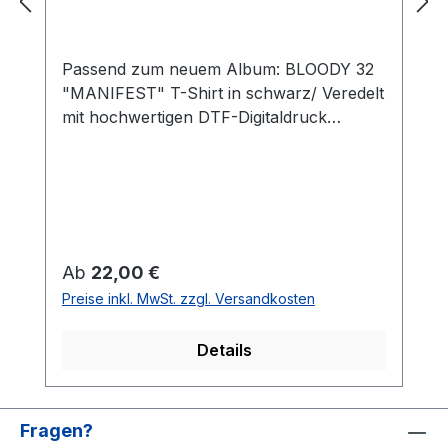
Passend zum neuem Album: BLOODY 32
"MANIFEST" T-Shirt in schwarz/ Veredelt
mit hochwertigen DTF-Digitaldruck
Brustdruck: Manifest-Logo
/ Rückendruck: Zitat aus Manifest - "Wir
sind ein Bollwerk der Deutschen, wenn die
Straßen brennen, Millionen Stimmen
erklingen, werden wir frei und
selbstbestimmt das lied der Deutschen
Regulärer Preis:
Ab
22,00 €
singen!" STYLE & FIT #Stil /Passform
Preise inkl. MwSt. zzgl. Versandkosten
Populäre zeitgemäße Passform
#fürjedegelegenheit Schlauchförmiger
Details
Schnitt #bewegungsfreiheit frei und
selbstbestimmt das Lied der Deutschen
singen! Schmaler Kragen aus Rippstrick
für einen modernen Look #uptodate
Fragen?