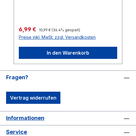
mein Deutschland3. Stillstand4.
Generation Deutschland5. Narrativ6.
Niklas
Regulärer Preis:
Verkaufspreis:
6,99 €
10,99 €
(36.4% gespart)
Preise inkl. MwSt. zzgl. Versandkosten
In den Warenkorb
Fragen?
Vertrag widerrufen
Informationen
Service