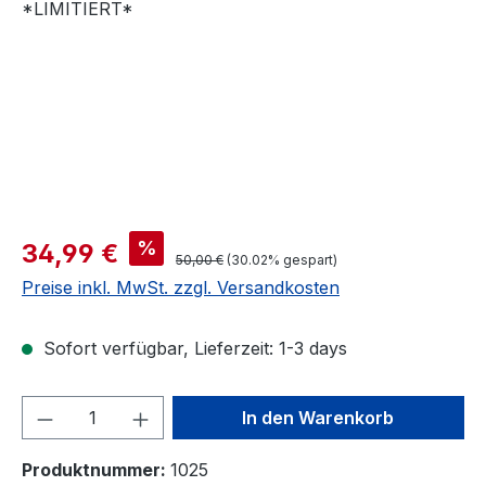
Verkaufspreis:
%
34,99 €
Regulärer Preis:
50,00 €
(30.02% gespart)
Preise inkl. MwSt. zzgl. Versandkosten
Sofort verfügbar, Lieferzeit: 1-3 days
Produkt Anzahl: Gib den gewünschten We
In den Warenkorb
Produktnummer:
1025