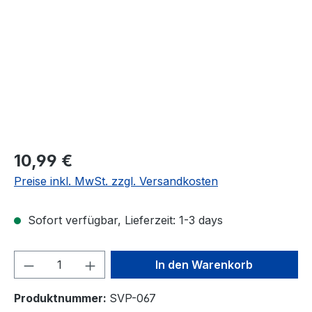
Regulärer Preis:
10,99 €
Preise inkl. MwSt. zzgl. Versandkosten
Sofort verfügbar, Lieferzeit: 1-3 days
Produkt Anzahl: Gib den gewünschten We
In den Warenkorb
Produktnummer:
SVP-067