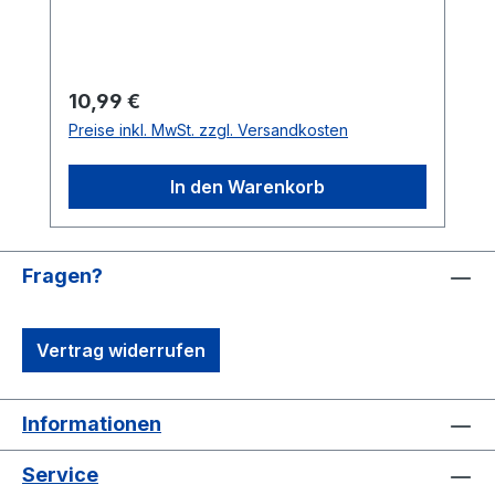
Kompass Kommt im Jewelcase
Regulärer Preis:
10,99 €
Preise inkl. MwSt. zzgl. Versandkosten
In den Warenkorb
Fragen?
Vertrag widerrufen
Informationen
Service