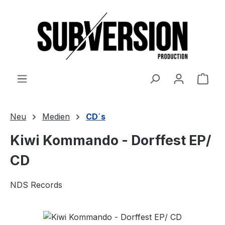
Zum Hauptinhalt springen
Ware
Neu
Medien
CD´s
Kiwi Kommando - Dorffest EP/
CD
NDS Records
Bildergalerie überspringen