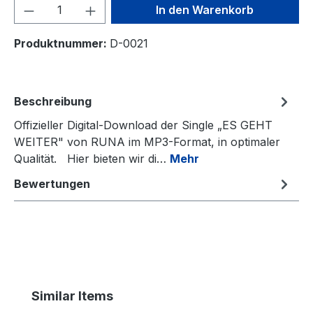
Produkt Anzahl: Gib den gewünschten We
In den Warenkorb
Produktnummer:
D-0021
Beschreibung
Offizieller Digital-Download der Single „ES GEHT
WEITER" von RUNA im MP3-Format, in optimaler
Qualität. Hier bieten wir di…
Mehr
Bewertungen
Produktgalerie überspringen
Similar Items