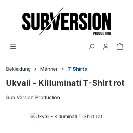
Zum Hauptinhalt springen
Ware
Bekleidung
Männer
T-Shirts
Ukvali - Killuminati T-Shirt rot
Sub Version Production
Bildergalerie überspringen