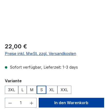
Regulärer Preis:
22,00 €
Preise inkl. MwSt. zzgl. Versandkosten
Sofort verfügbar, Lieferzeit: 1-3 days
auswählen
Variante
3XL
L
M
S
XL
XXL
Produkt Anzahl: Gib den gewünschten We
In den Warenkorb