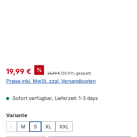
Verkaufspreis:
%
19,99 €
Regulärer Preis:
24,99 €
(20.01% gespart)
Preise inkl. MwSt. zzgl. Versandkosten
Sofort verfügbar, Lieferzeit: 1-3 days
auswählen
Variante
L
M
S
XL
XXL
(Diese Option ist zurzeit nicht verfügbar.)