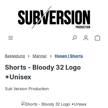
Zum Hauptinhalt springen
Ware
Bekleidung
Männer
Hosen I Shorts
Shorts - Bloody 32 Logo
*Unisex
Sub Version Production
Bildergalerie überspringen