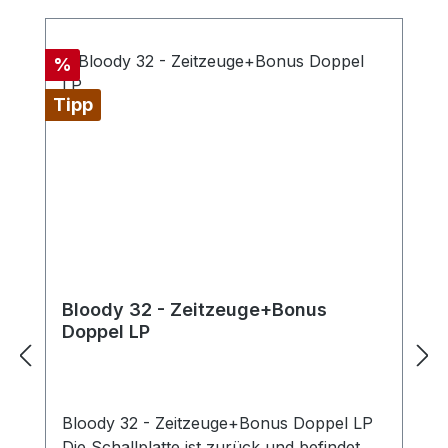
Rabatt
%
Tipp
Bloody 32 - Zeitzeuge+Bonus
Doppel LP
Bloody 32 - Zeitzeuge+Bonus Doppel LP
Die Schallplatte ist zurück und befindet