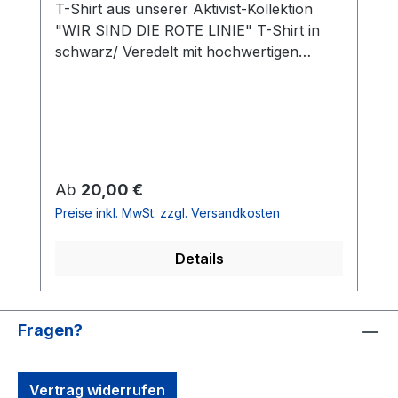
T-Shirt aus unserer Aktivist-Kollektion
"WIR SIND DIE ROTE LINIE" T-Shirt in
schwarz/ Veredelt mit hochwertigen
Digitaldruck STYLE & FIT #Stil /Passform
Populäre zeitgemäße Passform
#fürjedegelegenheit Schlauchförmiger
Schnitt #bewegungsfreiheit Schmaler
Kragen aus Rippstrick für einen modernen
Look #uptodate UNISEX #Qualität
Regulärer Preis:
Ab
20,00 €
/Griffigkeit Gefertigt aus 100 % Baumwolle
Preise inkl. MwSt. zzgl. Versandkosten
#angenehmestragegefühl #Oeko-Tex100
Strapazierfähiger Stoff, weiche Qualität
Details
#RINGGESPONNEN Schwerer Stoff 190
g/m²
Fragen?
Vertrag widerrufen