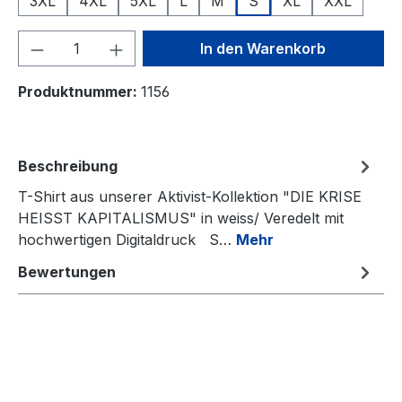
3XL
4XL
5XL
L
M
S
XL
XXL
Produkt Anzahl: Gib den gewünschten We
In den Warenkorb
Produktnummer:
1156
Beschreibung
T-Shirt aus unserer Aktivist-Kollektion "DIE KRISE
HEISST KAPITALISMUS" in weiss/ Veredelt mit
hochwertigen Digitaldruck S…
Mehr
Bewertungen