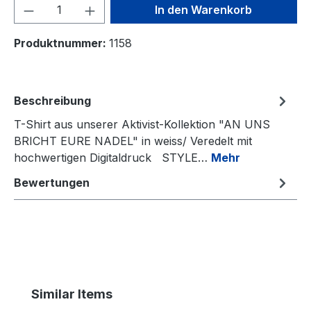
Produkt Anzahl: Gib den gewünschten We
In den Warenkorb
Produktnummer:
1158
Beschreibung
T-Shirt aus unserer Aktivist-Kollektion "AN UNS
BRICHT EURE NADEL" in weiss/ Veredelt mit
hochwertigen Digitaldruck STYLE…
Mehr
Bewertungen
Produktgalerie überspringen
Similar Items