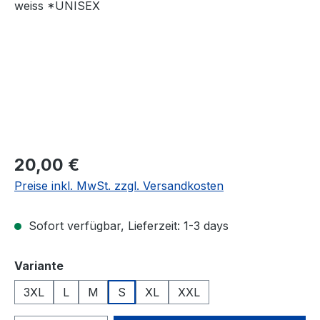
Regulärer Preis:
20,00 €
Preise inkl. MwSt. zzgl. Versandkosten
Sofort verfügbar, Lieferzeit: 1-3 days
auswählen
Variante
3XL
L
M
S
XL
XXL