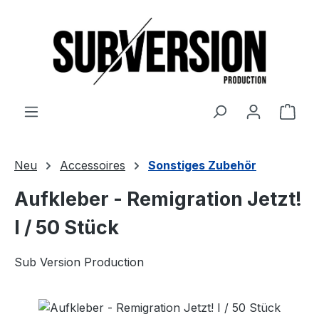
Zum Hauptinhalt springen
Ware
Neu
Accessoires
Sonstiges Zubehör
Aufkleber - Remigration Jetzt!
I / 50 Stück
Sub Version Production
Bildergalerie überspringen