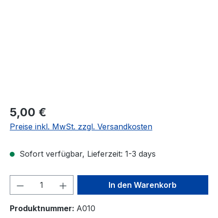
Regulärer Preis:
5,00 €
Preise inkl. MwSt. zzgl. Versandkosten
Sofort verfügbar, Lieferzeit: 1-3 days
Produkt Anzahl: Gib den gewünschten We
In den Warenkorb
Produktnummer:
A010