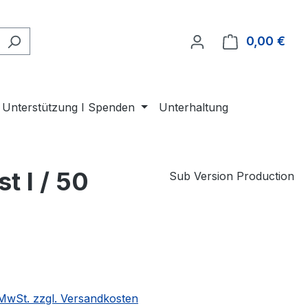
0,00 €
Ware
Unterstützung I Spenden
Unterhaltung
t I / 50
Sub Version Production
eis:
. MwSt. zzgl. Versandkosten