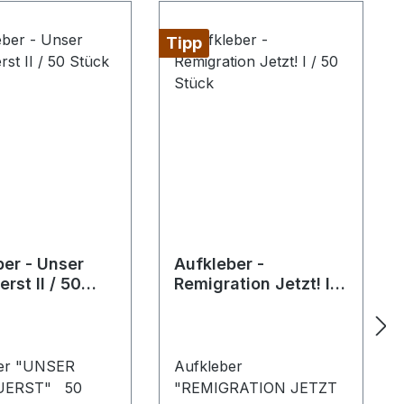
Tipp
ber - Unser
Aufkleber -
erst II / 50
Remigration Jetzt! I /
50 Stück
ber "UNSER
Aufkleber
ERST" 50
"REMIGRATION JETZT