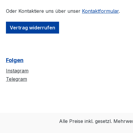
Verwendungen unserer
widerrechtliche
Oder Kontaktiere uns über unser
Kontaktformular
.
Aufkleber. § 303
Verwendungen u
Sachbeschädigung(1)
Aufkleber. § 30
Wer rechtswidrig eine
Sachbeschädigun
Vertrag widerrufen
fremde Sache
Wer rechtswidrig
beschädigt oder zerstört,
fremde Sache
wird mit Freiheitsstrafe
beschädigt oder 
bis zu zwei Jahren oder
wird mit Freiheits
Folgen
mit Geldstrafe bestraft.
bis zu zwei Jahr
(2) Ebenso wird bestraft,
mit Geldstrafe bes
Instagram
wer unbefugt das
(2) Ebenso wird b
Telegram
Erscheinungsbild einer
wer unbefugt da
fremden Sache nicht nur
Erscheinungsbild
unerheblich und nicht
fremden Sache n
nur vorübergehend
unerheblich und 
verändert.
nur vorübergeh
verändert.
Alle Preise inkl. gesetzl. Mehrwe