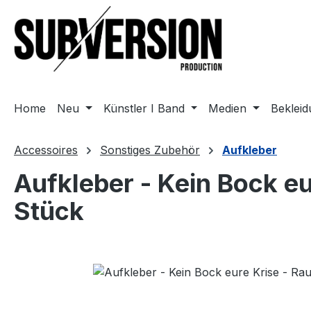
m Hauptinhalt springen
Zur Suche springen
Zur Hauptnavigation springen
Home
Neu
Künstler I Band
Medien
Beklei
Accessoires
Sonstiges Zubehör
Aufkleber
Aufkleber - Kein Bock eu
Stück
Bildergalerie überspringen