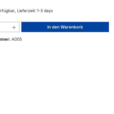
fügbar, Lieferzeit: 1-3 days
 Anzahl: Gib den gewünschten Wert ein 
In den Warenkorb
mmer:
A005