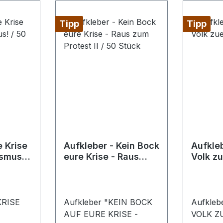
Tipp
Tipp
e Krise
Aufkleber - Kein Bock
Aufkle
ismus! /
eure Krise - Raus
Volk zu
zum Protest II / 50
Stück
Stück
KRISE
Aufkleber "KEIN BOCK
Aufkle
AUF EURE KRISE -
VOLK ZU